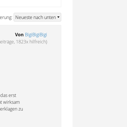
ierung:
Von
BigiBigiBigi
eiträge, 1823x hilfreich)
das erst
ht wirksam
verklagen zu