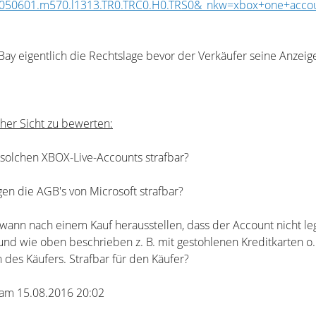
050601.m570.l1313.TR0.TRC0.H0.TRS0&_nkw=xbox+one+accou
Bay eigentlich die Rechtslage bevor der Verkäufer seine Anzeig
icher Sicht zu bewerten:
solchen XBOX-Live-Accounts strafbar?
en die AGB's von Microsoft strafbar?
wann nach einem Kauf herausstellen, dass der Account nicht le
 und wie oben beschrieben z. B. mit gestohlenen Kreditkarten o. ä
des Käufers. Strafbar für den Käufer?
6 am 15.08.2016 20:02