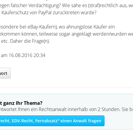
egen falscher Verdächtigung? Wie sähe es (straf)rechtlich aus,
n Käuferschutz von PayPal zurücktreten würde?
besondere bei eBay-Käufern), wo ahnungslose Käufer ein
bekommen können, teilweise sogar angeklagt werden/wurden w
etc. Daher die Frage(n).
66 am 16.08.2016 20:34
wort
t ganz Ihr Thema?
ntwortet Ihnen ein Rechtsanwalt innerhalb von 2 Stunden. Sie 
recht, EDV-Recht, Fernabsatz" einen Anwalt fragen