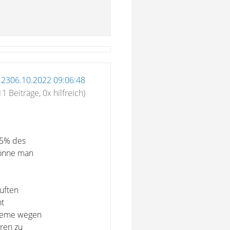
12306.10.2022 09:06:48
11 Beiträge, 0x hilfreich)
25% des
könne man
uften
ht
bleme wegen
hren zu