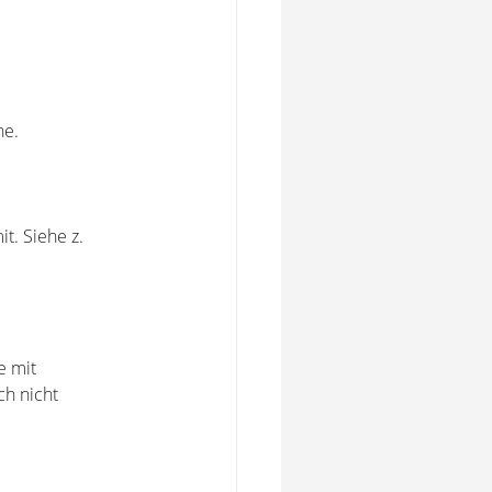
he.
t. Siehe z.
e mit
ch nicht