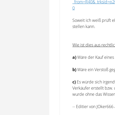
_from=R40&_trksid=p2
0
Soweit ich weiß prüft e
stellen kann.
Wie ist dies aus rechtl
a)
Wäre der Kauf eines 
b)
Wäre ein Verstoß geg
c)
Es würde sich irgend
Verkäufer erstellt bzw.
wurde ohne das Wissen 
-- Editier von JOker66