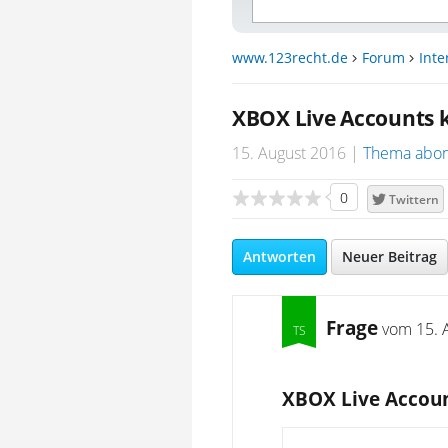
www.123recht.de
Forum
Inte
XBOX Live Accounts 
15. August 2016
Thema abon
0
Twittern
Antworten
Neuer Beitrag
Frage
vom
15. 
XBOX Live Accoun