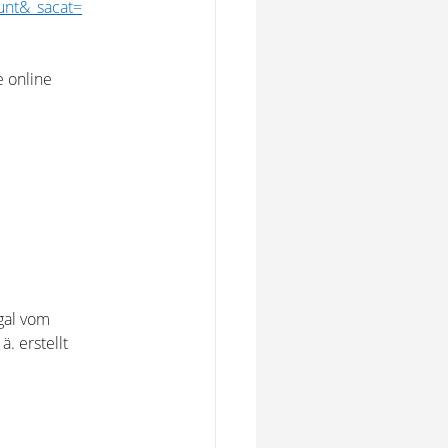
nt&_sacat=
e online
gal vom
. erstellt