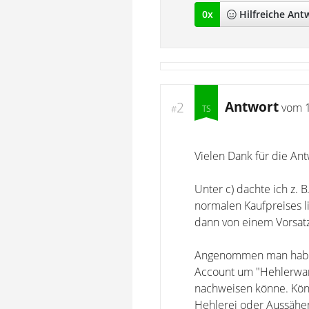
0
x
Hilfreich
e Ant
Antwort
2
vom
#
Vielen Dank für die Antw
Unter c) dachte ich z.
normalen Kaufpreises 
dann von einem Vorsat
Angenommen man habe n
Account um "Hehlerware
nachweisen könne. Kön
Hehlerei oder Aussähen