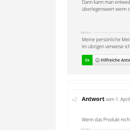
Dann kann man entweder
überlegenswert wenn de
Signatur:
Meine persönliche Mei
Im übrigen verweise ic
0
x
Hilfreich
e Ant
Antwort
2
vom
1. Apri
#
Wenn das Produkt nicht
Signatur: