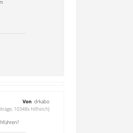
em
Von
drkabo
träge, 10348x hilfreich)
chführen?