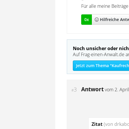
Für alle meine Beiträge
0
x
Hilfreich
e Ant
Noch unsicher oder nich
Auf Frag-einen-Anwalt.de a
Jetzt zum Thema "Kaufrech
Antwort
3
vom
2. Apri
#
Zitat
(von drkabo