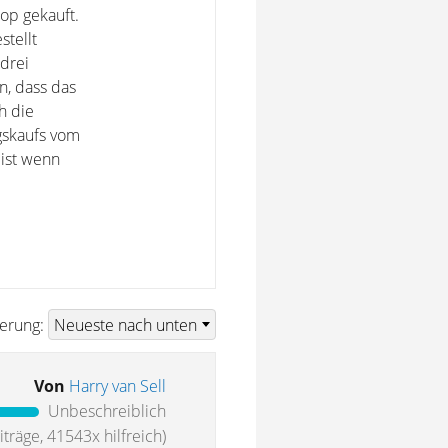
op gekauft.
stellt
drei
n, dass das
h die
gskaufs vom
 ist wenn
ierung:
Von
Harry van Sell
Unbeschreiblich
träge, 41543x hilfreich)