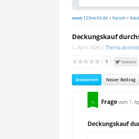
www.123recht.de
Forum
Kau
Deckungskauf durch
1. April 2026
Thema abonni
0
Twittern
Antworten
Neuer Beitrag
Frage
vom
1. A
Deckungskauf du