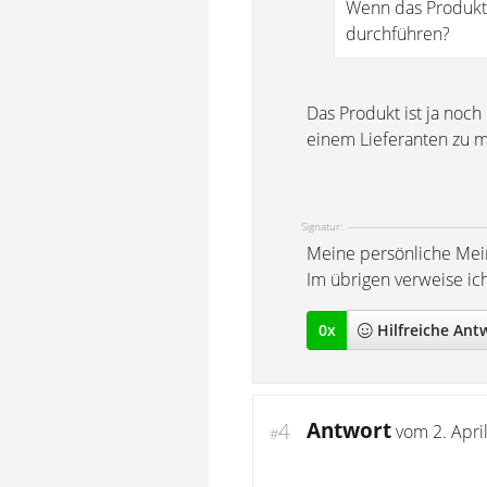
Wenn das Produkt 
durchführen?
Das Produkt ist ja noch 
einem Lieferanten zu 
Signatur:
Meine persönliche Mei
Im übrigen verweise ic
0
x
Hilfreich
e Ant
Antwort
4
vom
2. Apri
#