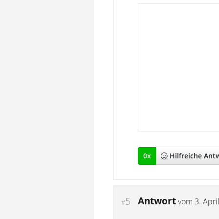
0
x
Hilfreich
e Ant
Antwort
5
vom
3. Apri
#