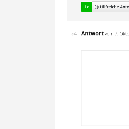
1
x
Hilfreich
e Ant
Antwort
4
vom
7. Okt
#