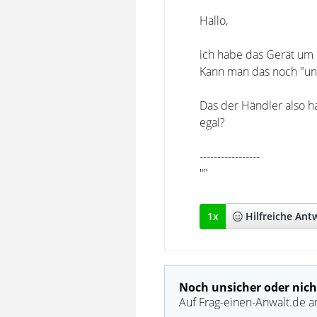
Hallo,
ich habe das Gerät um 
Kann man das noch "un
Das der Händler also h
egal?
-----------------
""
1
x
Hilfreich
e Ant
Noch unsicher oder nich
Auf Frag-einen-Anwalt.de a