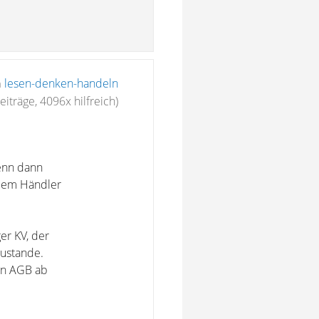
n
lesen-denken-handeln
eiträge, 4096x hilfreich)
denn dann
 dem Händler
ger KV, der
ustande.
en AGB ab