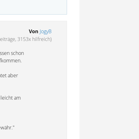
Von
JogyB
eiträge, 3153x hilfreich)
üssen schon
aufkommen.
htet aber
lleicht am
ewähr."