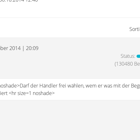
Sort
ober 2014 | 20:09
Status:
(130480 Bei
noshade>Darf der Händler frei wählen, wem er was mit der Be
niert <hr size=1 noshade>