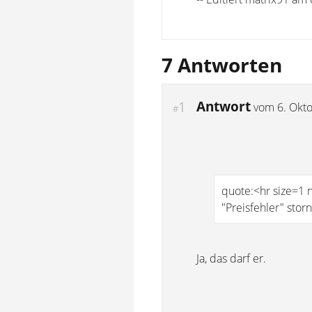
7 Antworten
Antwort
1
vom
6. Okt
#
quote:<hr size=1 
"Preisfehler" stor
Ja, das darf er.