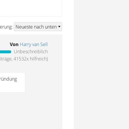
ierung:
Von
Harry van Sell
Unbeschreiblich
träge, 41532x hilfreich)
gründung