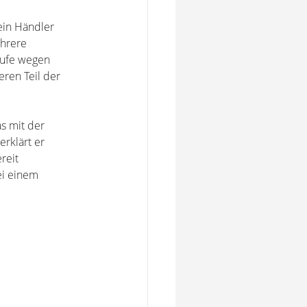
 ein Händler
ehrere
äufe wegen
eren Teil der
s mit der
erklärt er
reit
i einem