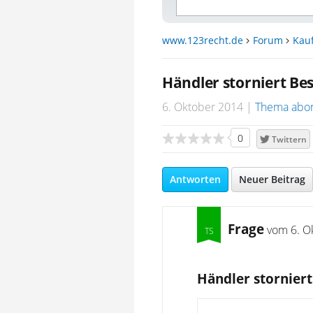
www.123recht.de
Forum
Kau
Händler storniert Bes
6. Oktober 2014
Thema abo
0
Twittern
Antworten
Neuer Beitrag
Frage
vom
6. O
Händler storniert