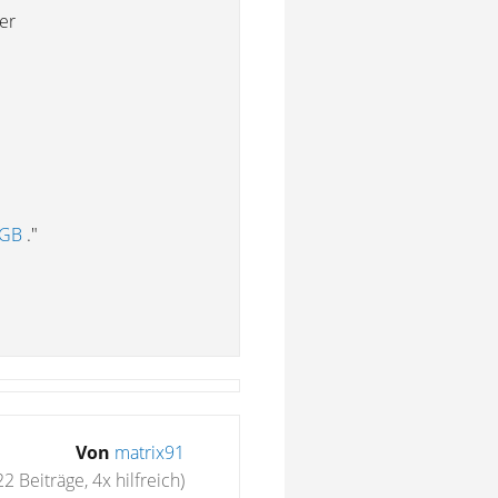
er
BGB
."
Von
matrix91
22 Beiträge, 4x hilfreich)