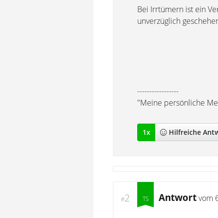
Bei Irrtümern ist ein V
unverzüglich geschehe
-----------------
"Meine persönliche Mei
1
x
Hilfreich
e Ant
Antwort
2
vom
#