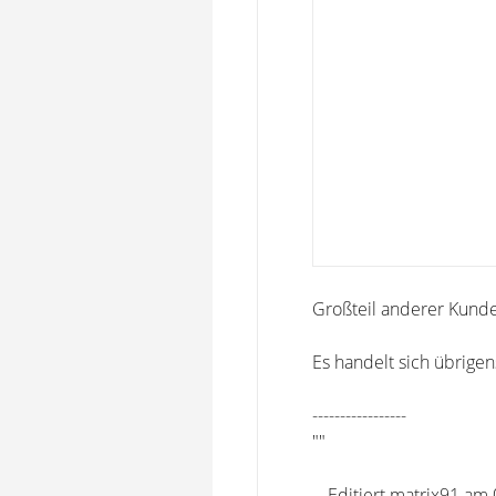
Großteil anderer Kund
Es handelt sich übrige
-----------------
""
-- Editiert matrix91 am