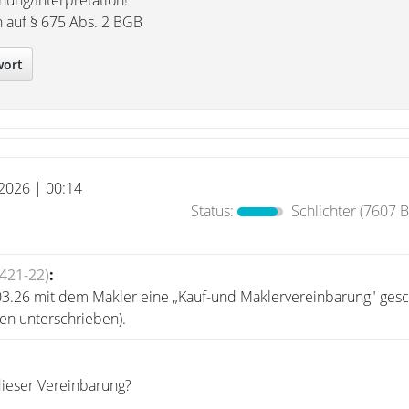
nung/Interpretation!
h auf § 675 Abs. 2 BGB
wort
 2026 | 00:14
Status:
Schlichter
(7607 B
421-22)
:
3.26 mit dem Makler eine „Kauf-und Maklervereinbarung" ges
ien unterschrieben).
dieser Vereinbarung?