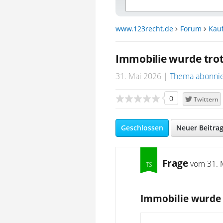
www.123recht.de
Forum
Kau
Immobilie wurde trot
31. Mai 2026
Thema abonni
0
Twittern
Geschlossen
Neuer Beitra
Frage
vom
31. 
Immobilie wurde 