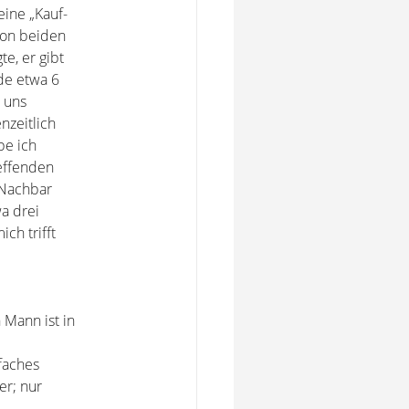
ine „Kauf-
von beiden
e, er gibt
de etwa 6
 uns
nzeitlich
be ich
effenden
 Nachbar
a drei
ch trifft
 Mann ist in
faches
er; nur