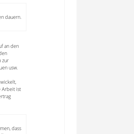
en dauern.
uf an den
 den
 zur
euen usw.
wickelt,
 Arbeit ist
rtrag
mmen, dass