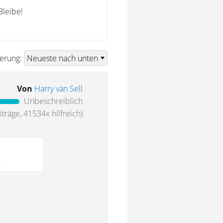
Bleibe!
ierung:
Von
Harry van Sell
Unbeschreiblich
träge, 41534x hilfreich)
.