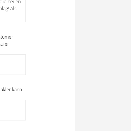
 die neuen
lag! Als
entümer
äufer
.
Makler kann