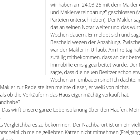
wir haben am 24.03.26 mit dem Makler e
und Maklervereinbarung" geschlossen (
Parteien unterschrieben). Der Makler sagt
das an seinen Notar weiter und das wür
Wochen dauern. Er meldet sich und sagt
Bescheid wegen der Anzahlung. Zwische
war der Makler in Urlaub. Am Freitag ha
zufällig mitbekommen, dass an der betr
Immobilie emsig gearbeitet wurde. Der
sagte, dass die neuen Besitzer schon etw
Wochen am umbauen sind! Ich dachte, mi
 Makler zur Rede stellten meinte dieser, er weiß von nichts.
, als ob die Verkäuferin das Haus eigenmächtig verkauft hat.
Handhabe?
lt. Das wirft unsere ganze Lebensplanung über den Haufen. Mein
.
chts Vergleichbares zu bekommen. Der Nachbarort ist um ein viel
hrscheinlich meine geliebten Katzen nicht mitnehmen (Freigäng
ilien).