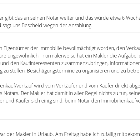
 er gibt das an seinen Notar weiter und das würde etwa 6 Woch
d sagt uns Bescheid wegen der Anzahlung.
m Eigentümer der Immobilie bevollmächtigt worden, den Verka
re ungewöhnlich - normalerweise hat ein Makler die Aufgabe,
) und den Kaufinteressenten zusammenzubringen, Informationen
g zu stellen, Besichtigungstermine zu organisieren und zu betr
ienkauf/verkauf wird vom Verkäufer und vom Käufer direkt abge
 Notars. Der Makler hat damit in aller Regel nichts zu tun, seine
r und Käufer sich einig sind, beim Notar den Immobilienkaufve
war der Makler in Urlaub. Am Freitag habe ich zufällig mitbeko