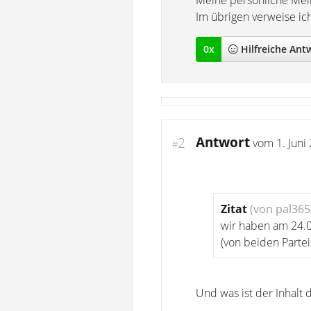
Meine persönliche Mei
Im übrigen verweise ic
0
x
Hilfreich
e Ant
Antwort
2
vom
1. Juni
#
Zitat
(von pal365
wir haben am 24.0
(von beiden Parte
Und was ist der Inhalt 