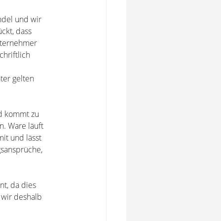
ndel und wir
ckt, dass
ternehmer
hriftlich
ter gelten
nd kommt zu
n. Ware läuft
it und lässt
gsansprüche,
t, da dies
 wir deshalb