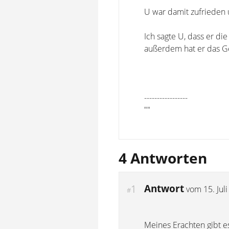
U war damit zufrieden 
Ich sagte U, dass er d
außerdem hat er das Ge
-----------------
""
4 Antworten
Antwort
1
vom
15. Jul
#
Meines Erachten gibt e