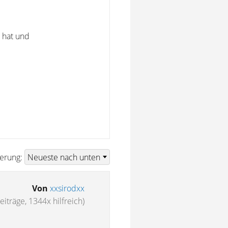
n hat und
ierung:
Von
xxsirodxx
eiträge, 1344x hilfreich)