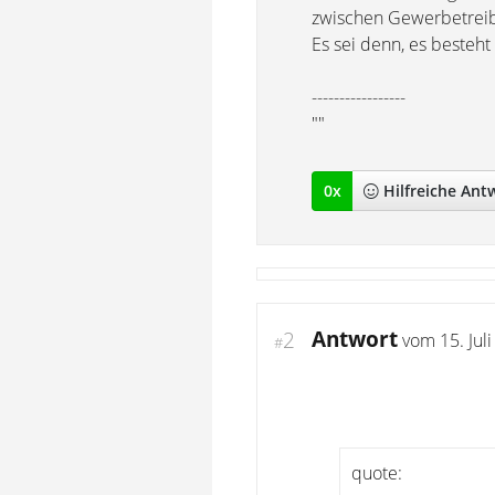
zwischen Gewerbetrei
Es sei denn, es besteh
-----------------
""
0
x
Hilfreich
e Ant
Antwort
2
vom
15. Jul
#
quote: