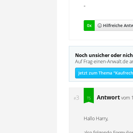
"
0
x
Hilfreich
e Ant
Noch unsicher oder nich
Auf Frag-einen-Anwalt.de a
Jetzt zum Thema "Kaufrech
Antwort
3
vom
#
Hallo Harry,
also folgende Formuli