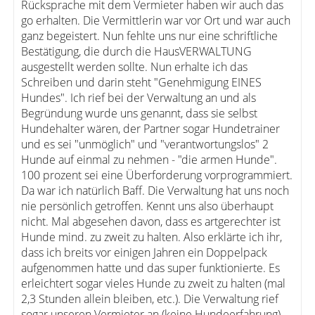
Rücksprache mit dem Vermieter haben wir auch das
go erhalten. Die Vermittlerin war vor Ort und war auch
ganz begeistert. Nun fehlte uns nur eine schriftliche
Bestätigung, die durch die HausVERWALTUNG
ausgestellt werden sollte. Nun erhalte ich das
Schreiben und darin steht "Genehmigung EINES
Hundes". Ich rief bei der Verwaltung an und als
Begründung wurde uns genannt, dass sie selbst
Hundehalter wären, der Partner sogar Hundetrainer
und es sei "unmöglich" und "verantwortungslos" 2
Hunde auf einmal zu nehmen - "die armen Hunde".
100 prozent sei eine Überforderung vorprogrammiert.
Da war ich natürlich Baff. Die Verwaltung hat uns noch
nie persönlich getroffen. Kennt uns also überhaupt
nicht. Mal abgesehen davon, dass es artgerechter ist
Hunde mind. zu zweit zu halten. Also erklärte ich ihr,
dass ich breits vor einigen Jahren ein Doppelpack
aufgenommen hatte und das super funktionierte. Es
erleichtert sogar vieles Hunde zu zweit zu halten (mal
2,3 Stunden allein bleiben, etc.). Die Verwaltung rief
sogar unseren Vermieter an (keine Hundeerfahrung)