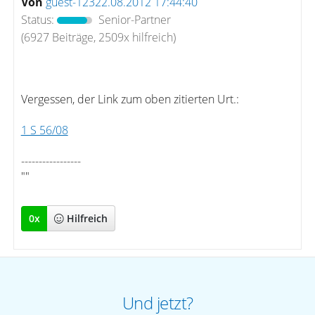
Von
guest-12322.08.2012 17:44:40
Status:
Senior-Partner
(6927 Beiträge, 2509x hilfreich)
Vergessen, der Link zum oben zitierten Urt.:
1 S 56/08
-----------------
""
0
x
Hilfreich
Und jetzt?