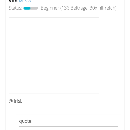
Von
M.S.G.
Status:
Beginner
(136 Beiträge, 30x hilfreich)
@ IrisL
quote: