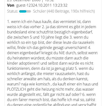
Von
guest-12324.10.2011 13:23:32
Status:
Schüler
(440 Beiträge, 190x hilfreich)
1. wenn ich ein haus kaufe, das vermietet ist, dann
weiss ich das vorher 2. ja das stimmt es gibt in jedem
bundesland eine schutzfrist bezüglich eigenbedarf,
die zwischen 5 und 10 jahre liegt die 3. wenn du
wirklich so ein typ bist, der diese leute da rausekeln
willst, finde ich das gelinde gesagt unverschämt! 4.
deinen eigenbedarf kriegst du NIE durch, selbst wenn
du heirateten würdest, du müsste dann auch die
kinder adoptieren!! und selbst dann würde es nicht
funktionieren, denn da ist ja genug platz 5. wenn du
wirklich anfängst, die mieter rauszuekeln, hast du
schneller anwälte am hals, als du denken kannst,
warum? naja wie komisch , da kauft einer ein haus und
PLÖTZLICH geht die heizung nicht mehr, das wasser
wurde abgestellt etc, fällt gar nicht auf oder? 6. wenn
du ein fairer mensch bist, das hoffe ich mal so, zahlst
du denen eine ordentliche abfindung und verschaffst