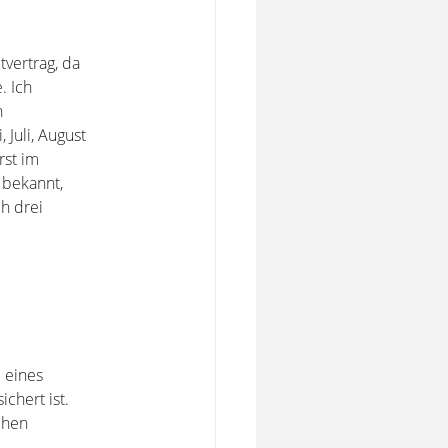
vertrag, da
. Ich
n
Juli, August
rst im
 bekannt,
h drei
 eines
chert ist.
chen