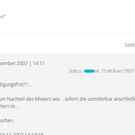
n!"
Sort
vember 2007 | 14:11
Status:
Praktikant
(969 
igungsfrist??...
um Nachteil des Mieters wie ...sofern die unmittelbar anschlie
rt ist...
ürften.