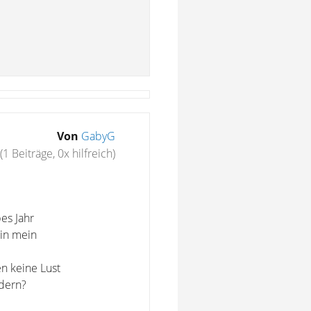
Von
GabyG
(1 Beiträge, 0x hilfreich)
es Jahr
 in mein
en keine Lust
ndern?