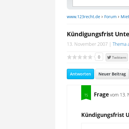
www.123recht.de
Forum
Miet
Kündigungsfrist Unt
13. November 2007
Thema 
0
Twittern
Antworten
Neuer Beitrag
Frage
vom
13. 
Kündigungsfrist 