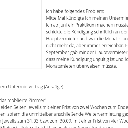
ich habe folgendes Problem:
Mitte Mai kündigte ich meinen Untermiet
ich ab Juni ein Praktikum machen musste
schickte die Kündigung schriftlich an de
Hauptvermieter und war die Monate Juni, 
nicht mehr da, aber immer erreichbar. E
September gab mir der Hauptvermieter
dass meine Kündigung ungültig ist und ic
Monatsmieten überweisen müsste.
em Untermietvertrag (Auszüge):
. das möblierte Zimmer"
beiden Seiten jeweils mit einer Frist von zwei Wochen zum Ende
n, sofern die unmittelbar anschließende Weitervermietung gesi
jeweils zum 31.03 bzw. zum 30.09. mit einer Frist von vier Wo
ietverhältnis soll nicht länger als vier Semester dauern.