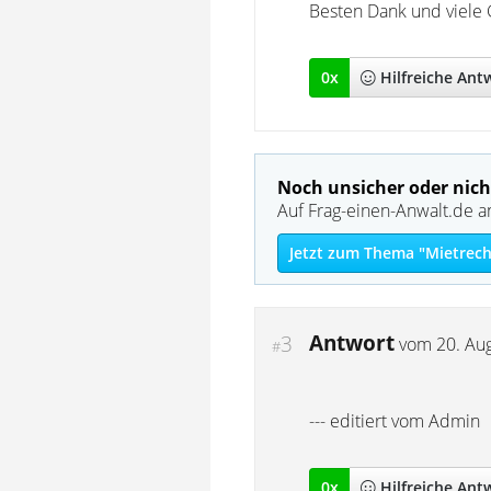
Besten Dank und viele
0
x
Hilfreich
e Ant
Noch unsicher oder nich
Auf Frag-einen-Anwalt.de a
Jetzt zum Thema "Mietrech
Antwort
3
vom
20. Au
#
--- editiert vom Admin
0
x
Hilfreich
e Ant