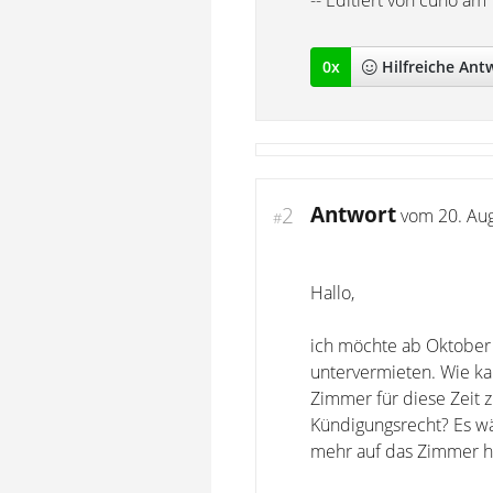
-- Editiert von cuno am
0
x
Hilfreich
e Ant
Antwort
2
vom
20. Au
#
Hallo,
ich möchte ab Oktober 
untervermieten. Wie ka
Zimmer für diese Zeit z
Kündigungsrecht? Es wär
mehr auf das Zimmer ha