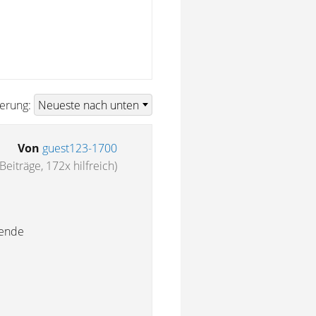
ierung:
Von
guest123-1700
Beiträge, 172x hilfreich)
ßende