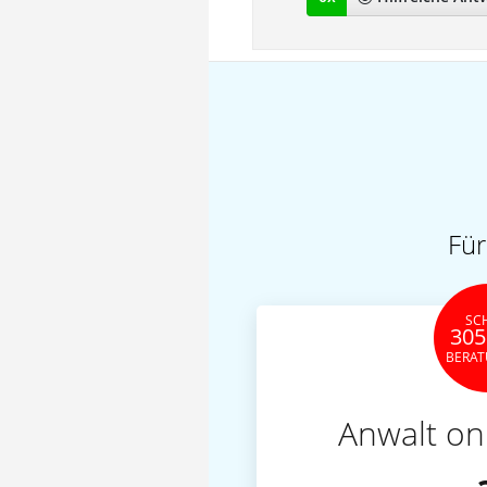
Für
SC
305
BERA
Anwalt on