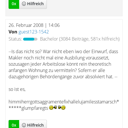
0
x
Hilfreich
26. Februar 2008 | 14:06
Von
guest123-1542
Status:
Bachelor
(3084 Beiträge, 581x hilfreich)
--Is das nicht so? War nicht eben iwo der Einwurf, dass
Makler noch nicht mal eine Ausbilung voraussetzt,
sozusagen jeder Arbeitslose könnt rein theoretisch
anfangen Wohnung zu vermitteln? Sofern er alle
dazugehörigen Behördengänge zuvor absolviert hat. --
so ist es,
himmiherrgottsaggramentefixhallelujamilesstamarsch*
*****glumpfaregts
0
x
Hilfreich