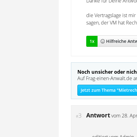
Danke für Deine Antwor
die Vertragslage ist mi
sagen, der VM hat Rech
1
x
Hilfreich
e Ant
Noch unsicher oder nich
Auf Frag-einen-Anwalt.de a
Jetzt zum Thema "Mietrech
Antwort
3
vom
28. Apr
#