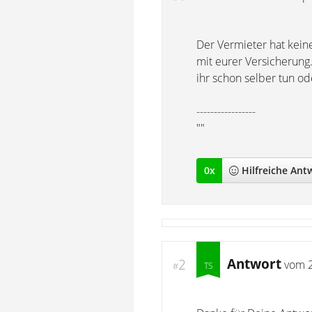
Der Vermieter hat keine
mit eurer Versicherung
ihr schon selber tun od
-----------------
""
0
x
Hilfreich
e Ant
Antwort
2
vom
#