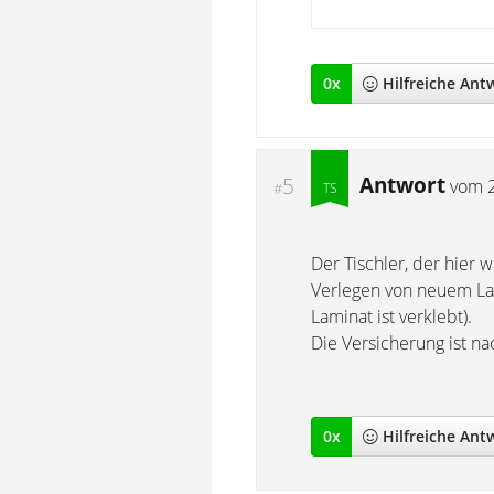
0
x
Hilfreich
e Ant
Antwort
5
vom
#
Der Tischler, der hier 
Verlegen von neuem Lam
Laminat ist verklebt).
Die Versicherung ist na
0
x
Hilfreich
e Ant