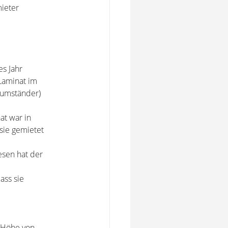
ieter
s Jahr
Laminat im
umständer)
at war in
sie gemietet
esen hat der
ass sie
n Höhe von