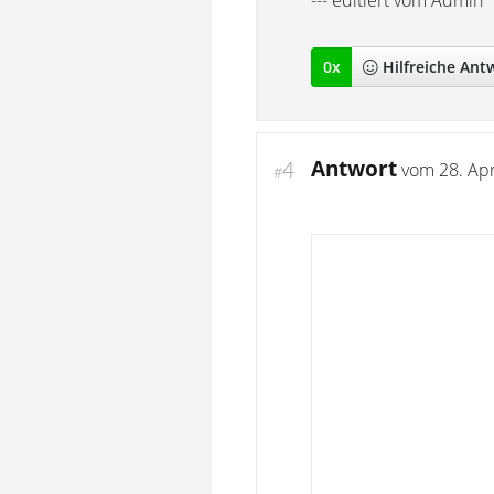
--- editiert vom Admin
0
x
Hilfreich
e Ant
Antwort
4
vom
28. Apr
#