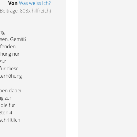
Von
Was weiss ich?
Beiträge, 808x hilfreich)
ung
assen. Gemäß
ufenden
öhung nur
zur
für diese
eterhöhung
ben dabei
ng zur
die für
zten 4
chriftlich