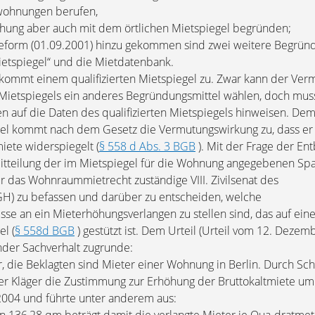
swohnungen berufen,
öhung aber auch mit dem örtlichen Mietspiegel begründen;
reform (01.09.2001) hinzu gekommen sind zwei weitere Begründ
Mietspiegel“ und die Mietdatenbank.
mmt einem qualifizierten Mietspiegel zu. Zwar kann der Verm
 Mietspiegels ein anderes Begründungsmittel wählen, doch mus
 auf die Daten des qualifizierten Mietspiegels hinweisen. De
egel kommt nach dem Gesetz die Vermutungswirkung zu, dass er
iete widerspiegelt (
§ 558 d Abs. 3 BGB
). Mit der Frage der Ent
itteilung der im Mietspiegel für die Wohnung angegebenen Sp
 für das Wohnraummietrecht zuständige VIII. Zivilsenat des
GH) zu befassen und darüber zu entscheiden, welche
se an ein Mieterhöhungsverlangen zu stellen sind, das auf eine
el (
§ 558d BGB
) gestützt ist. Dem Urteil (Urteil vom 12. Dezem
ender Sachverhalt zugrunde:
er, die Beklagten sind Mieter einer Wohnung in Berlin. Durch S
er Kläger die Zustimmung zur Erhöhung der Bruttokaltmiete um
2004 und führte unter anderem aus: