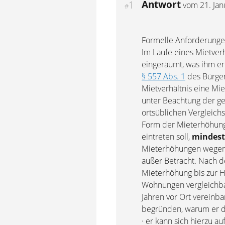
Antwort
1
vom
21. Ja
#
Formelle Anforderunge
Im Laufe eines Mietver
eingeräumt, was ihm er
§ 557 Abs. 1
des Bürger
Mietverhältnis eine Mi
unter Beachtung der ge
ortsüblichen Vergleichs
Form der Mieterhöhung 
eintreten soll,
mindest
Mieterhöhungen wegen
außer Betracht. Nach d
Mieterhöhung bis zur Hö
Wohnungen vergleichbar
Jahren vor Ort vereinb
begründen, warum er di
· er kann sich hierzu a