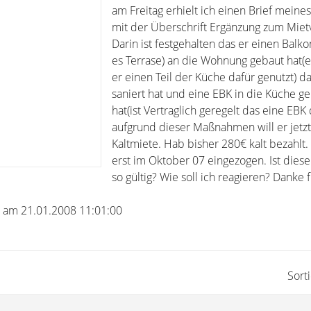
am Freitag erhielt ich einen Brief meine
mit der Überschrift Ergänzung zum Mietv
Darin ist festgehalten das er einen Balko
es Terrase) an die Wohnung gebaut hat(ei
er einen Teil der Küche dafür genutzt) d
saniert hat und eine EBK in die Küche g
hat(ist Vertraglich geregelt das eine EBK d
aufgrund dieser Maßnahmen will er jetz
Kaltmiete. Hab bisher 280€ kalt bezahlt.
erst im Oktober 07 eingezogen. Ist dies
so gültig? Wie soll ich reagieren? Danke f
n am 21.01.2008 11:01:00
Sort