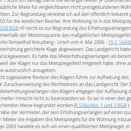
n 136,28 qm beträgt damit die verlangte Mieter je Qua-dratmet
ortsübliche Miete für vergleichbaren nicht preisgebundenen Wo
itten. Zur Begründung verweise ich auf den öffentlich bekann
03 für die westlichen Bezirke. Ihre Wohnung ist in das Mietspieg
 558 BGB
nF reicht es zur Begründung des Erhöhungsverlangens
 innerhalb der Mietzinsspanne des maßgeblichen Mietspiegelfeld
rlin-Tempelhof-Kreuzberg - Urteil vom 4. Mai 2006 -
15 C 164/
terhöhung gerichtete Klage abgewiesen. Das Landgericht hatte
urückgewiesen. Es hatte das Mieterhöhungsverlangen als bereit
il der Kläger nur das Mietspiegelfeld mitgeteilt hätte, ohne a
e ausdrücklich anzugeben.
ht zugelassene Revision des Klägers führte zur Aufhebung des
ur Zurückverweisung des Rechtsstreits an das Landgericht. Der
Mieterhöhungsverlangen des Klägers entgegen der Auffassung 
rmeller Hinsicht nicht zu beanstanden sei. Es sei in einer den g
echenden Weise begründet worden (
§ 558a Abs. 1 und 3 BGB
)
be der Vermieter, der sein Erhöhungsverlangen auf einen qual
em Mieter die Angaben des Mietspiegels für die Wohnung mitzute
l 2003 handele es sich um einen qualifizierten Mietspiegel; er