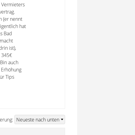
s Vermieters
ertrag.
n (er nennt
gentlich hat
as Bad
emacht
rin ist),
t 345€
 Bin auch
e Erhöhung
ür Tips
ierung: