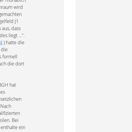
er monatlich
hnraum wird
t gemachten
elfeld J1
 aus, dass
es liegt …".
04
) hatte die
 die
s formell
uch die dort
 BGH hat
des
esetzlichen
. Nach
ifizierten
ilen. Bei
 enthalte ein