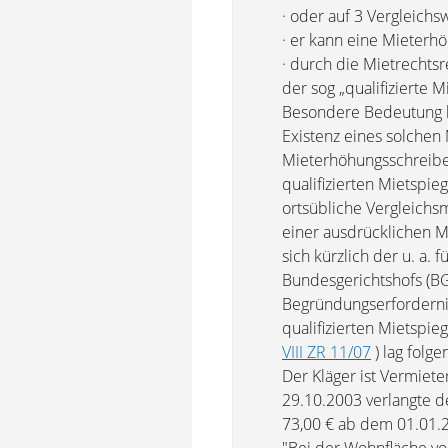
· oder auf 3 Vergleich
· er kann eine Mieterh
· durch die Mietrechts
der sog „qualifizierte 
Besondere Bedeutung ko
Existenz eines solchen
Mieterhöhungsschreiben
qualifizierten Mietspi
ortsübliche Vergleichsm
einer ausdrücklichen M
sich kürzlich der u. a.
Bundesgerichtshofs (B
Begründungserfordernis
qualifizierten Mietspieg
VIII ZR 11/07
) lag folg
Der Kläger ist Vermiet
29.10.2003 verlangte d
73,00 € ab dem 01.01.