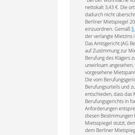
"Bei der Wohnfläche vo
nettokalt 3,43 €. Die 
dadurch nicht überschr
Berliner Mietspiegel 20
einzuordnen. Gemäß
§
der verlangte Mietzins
Das Amtsgericht (AG Be
auf Zustimmung zur Mie
Berufung des Klägers z
unwirksam angesehen, we
vorgesehene Mietspann
Die vom Berufungsgeric
Berufungsurteils und z
entschieden, dass das 
Berufungsgerichts in fo
Anforderungen entspr
diesen Bestimmungen ha
Mietsspiegel stützt, d
dem Berliner Mietspiege