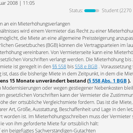
nuar 2008 | 11:05
Status:
Student
(2270 
n an ein Mieterhöhungsverlangen
hältnisses wird einem Vermieter das Recht zu einer Mieterhöh
möglicht, die Miete an eine allgemeine Preissteigerung anzup
lichen Gesetzbuches (BGB) können die Vertragsparteien im la
eterhöhung vereinbaren. Von Vermieterseite kann eine Mieterh
setzlichen Vorschriften verlangt werden. Die Mieterhöhung bis 
miete ist geregelt in den
§§ 558
bis
558 e BGB
. Voraussetzung 
ist, dass die bisherige Miete in dem Zeitpunkt, in dem die Mi
ens 15 Monate unverändert bestand (
§ 558 Abs. 1 BGB
).
 Modernisierungen oder wegen gestiegener Nebenkosten blei
en gesetzlichen Vorschriften kann der Vermieter die Zustimmu
he der ortsübliche Vergleichsmiete fordern. Das ist die Miete, 
er Art, Größe, Ausstattung, Beschaffenheit und Lage in den let
art worden ist. Im Mieterhöhungsschreiben muss der Vermieter s
e von ihm geforderte Miete für ortsüblich hält:
uf ein beigefügtes Sachverständigen-Gutachten