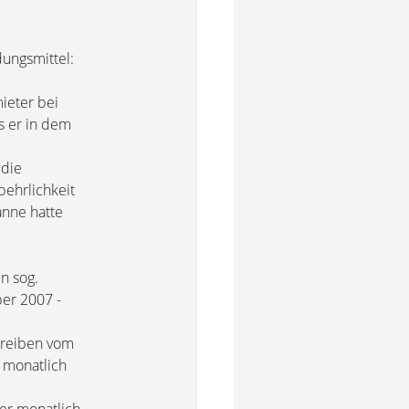
ungsmittel:
ieter bei
s er in dem
m
 die
behrlichkeit
anne hatte
n sog.
ber 2007 -
chreiben vom
 monatlich