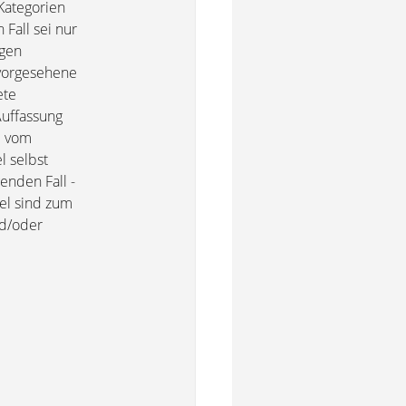
Kategorien
Fall sei nur
igen
 vorgesehene
ete
Auffassung
m vom
l selbst
enden Fall -
gel sind zum
nd/oder