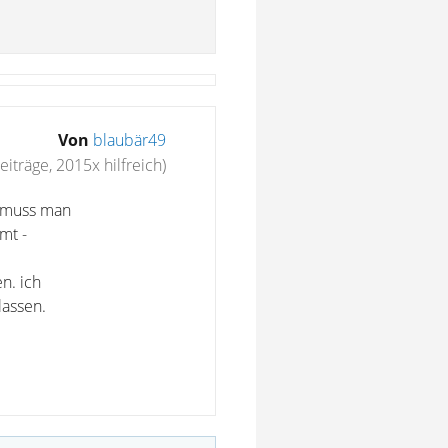
Von
blaubär49
eiträge, 2015x hilfreich)
d muss man
mt -
n. ich
lassen.