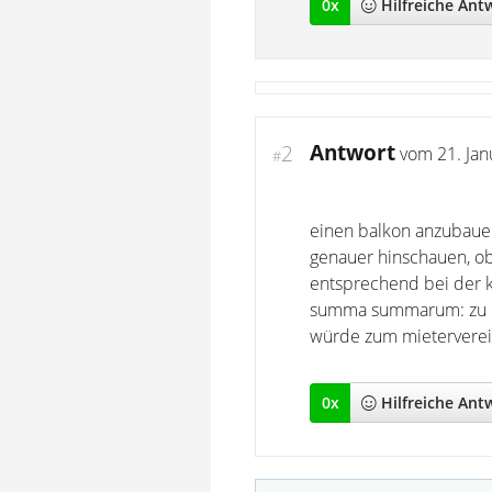
0
x
Hilfreich
e Ant
Antwort
2
vom
21. Ja
#
einen balkon anzubaue
genauer hinschauen, ob
entsprechend bei der 
summa summarum: zu kom
würde zum mieterverei
0
x
Hilfreich
e Ant