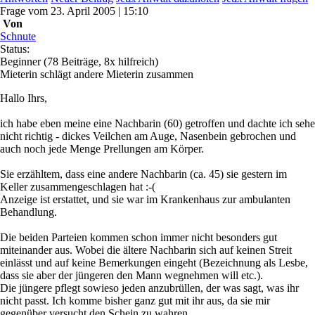
Frage
vom
23. April 2005 | 15:10
Von
Schnute
Status:
Beginner
(78 Beiträge, 8x hilfreich)
Mieterin schlägt andere Mieterin zusammen
Hallo Ihrs,
ich habe eben meine eine Nachbarin (60) getroffen und dachte ich sehe
nicht richtig - dickes Veilchen am Auge, Nasenbein gebrochen und
auch noch jede Menge Prellungen am Körper.
Sie erzähltem, dass eine andere Nachbarin (ca. 45) sie gestern im
Keller zusammengeschlagen hat :-(
Anzeige ist erstattet, und sie war im Krankenhaus zur ambulanten
Behandlung.
Die beiden Parteien kommen schon immer nicht besonders gut
miteinander aus. Wobei die ältere Nachbarin sich auf keinen Streit
einlässt und auf keine Bemerkungen eingeht (Bezeichnung als Lesbe,
dass sie aber der jüngeren den Mann wegnehmen will etc.).
Die jüngere pflegt sowieso jeden anzubrüllen, der was sagt, was ihr
nicht passt. Ich komme bisher ganz gut mit ihr aus, da sie mir
gegenüber versucht den Schein zu wahren.