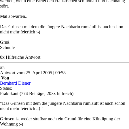
werden, wenn eine Partei den Hausfrieden schuldhaft und nachhaltig
stört.
Mal abwarten...
Das Grinsen mit dem die jüngere Nachbarin rumläuft ist auch schon
nicht mehr feierlich :-(
Gruß
Schnute
0
x
Hilfreich
e Antwort
#
5
Antwort
vom
25. April 2005 | 09:58
Von
Bernhard Diener
Status:
Praktikant
(774 Beiträge, 203x hilfreich)
"Das Grinsen mit dem die jüngere Nachbarin rumläuft ist auch schon
nicht mehr feierlich :-( "
Grinsen ist weder strafbar noch ein Grund für eine Kündigung der
Wohnung ;-)