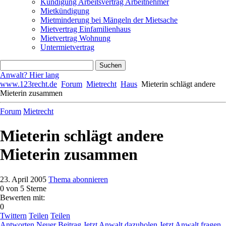
Kündigung Arbeitsvertrag Arbeitnehmer
Mietkündigung
Mietminderung bei Mängeln der Mietsache
Mietvertrag Einfamilienhaus
Mietvertrag Wohnung
Untermietvertrag
Anwalt? Hier lang
www.123recht.de
Forum
Mietrecht
Haus
Mieterin schlägt andere
Mieterin zusammen
Forum
Mietrecht
Mieterin schlägt andere
Mieterin zusammen
23. April 2005
Thema abonnieren
0
von 5 Sterne
Bewerten mit:
0
Twittern
Teilen
Teilen
Antworten
Neuer Beitrag
Jetzt Anwalt dazuholen
Jetzt Anwalt fragen