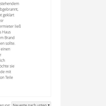
r stehendem
abgebrannt,
t geklärt
mir
rmieter ließ
ns Haus
em Brand
n sollte.
 einen
e
ich
öchte sie
ude mit
on Teile
ierung: