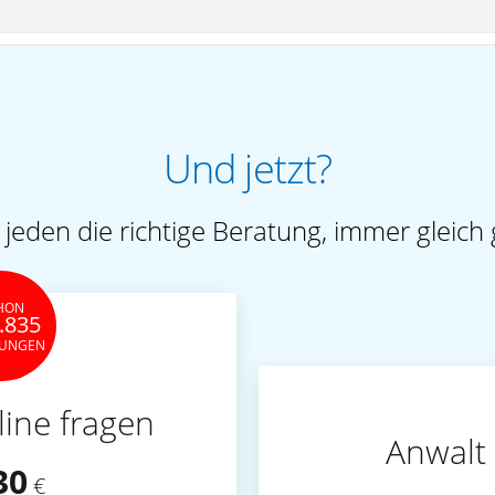
Und jetzt?
 jeden die richtige Beratung, immer gleich 
HON
.835
TUNGEN
line fragen
Anwalt 
30
€