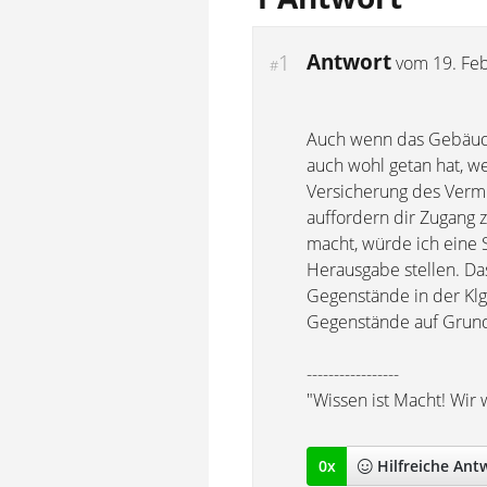
Antwort
1
vom
19. Fe
#
Auch wenn das Gebäude 
auch wohl getan hat, w
Versicherung des Vermie
auffordern dir Zugang 
macht, würde ich eine S
Herausgabe stellen. Da
Gegenstände in der Klge
Gegenstände auf Grund
-----------------
"Wissen ist Macht! Wir 
0
x
Hilfreich
e Ant