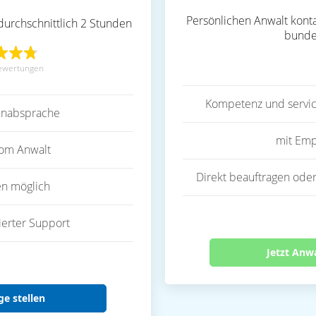
Persönlichen Anwalt konta
durchschnittlich 2 Stunden
bunde
ewertungen
Kompetenz und servic
inabsprache
mit Emp
vom Anwalt
Direkt beauftragen oder
en möglich
ierter Support
Jetzt Anw
ge stellen