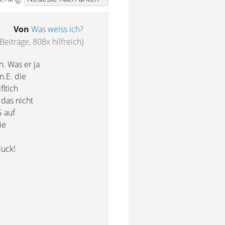
Von
Was weiss ich?
Beiträge, 808x hilfreich)
. Was er ja
m.E. die
fltich
das nicht
G auf
ie
luck!