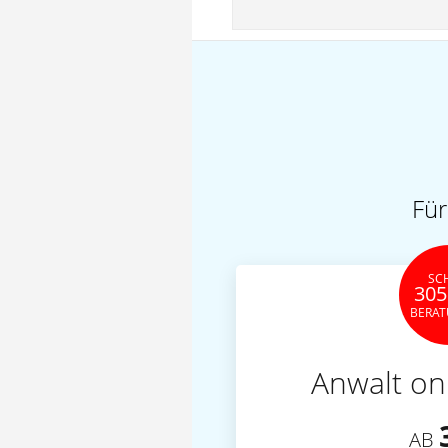
Für
SC
305
BERA
Anwalt on
AB