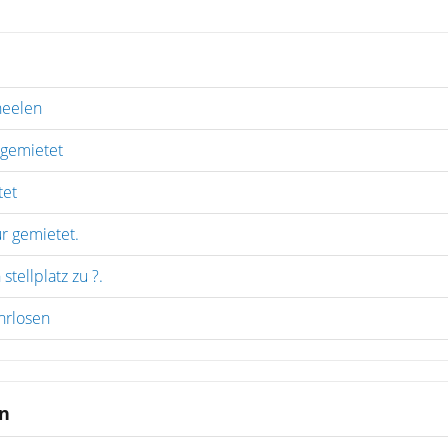
neelen
 gemietet
tet
r gemietet.
stellplatz zu ?.
hrlosen
n