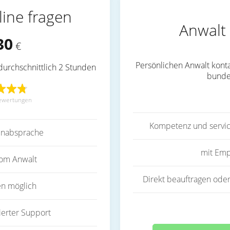
line fragen
Anwalt 
30
€
Persönlichen Anwalt konta
durchschnittlich 2 Stunden
bunde
ewertungen
Kompetenz und servic
inabsprache
mit Emp
vom Anwalt
Direkt beauftragen oder
en möglich
ierter Support