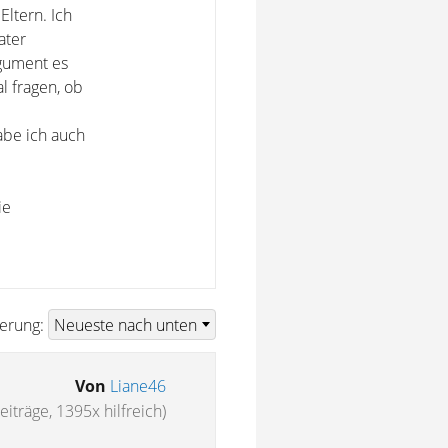
Eltern. Ich
ater
rgument es
l fragen, ob
abe ich auch
ie
ierung:
Von
Liane46
eiträge, 1395x hilfreich)