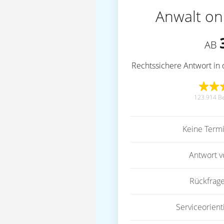
Anwalt on
AB
Rechtssichere Antwort in 
123.914 B
Keine Term
Antwort 
Rückfrag
Serviceorient