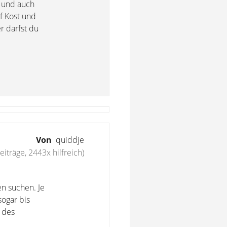
g und auch
f Kost und
r darfst du
Von
quiddje
eiträge, 2443x hilfreich)
en suchen. Je
sogar bis
 des