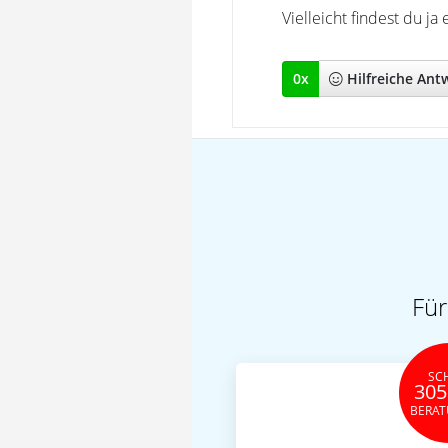
Vielleicht findest du j
0
x
Hilfreich
e Ant
Für
SC
305
BERA