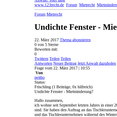
Anwalt? Hier lang
www.123recht.de
Forum
Mietrecht
Mietminder
Forum
Mietrecht
Undichte Fenster - Mi
22. März 2017
Thema abonnieren
0
von 5 Sterne
Bewerten mit:
0
Twittern
Teilen
Teilen
Antworten
Neuer Beitrag
Jetzt Anwalt dazuholen
Frage
vom
22. März 2017 | 10:55
Von
peitho
Status:
Frischling
(1 Beiträge, 0x hilfreich)
Undichte Fenster - Mietminderung?
Hallo zusammen,
ich wohne seit September letzten Jahres in einer
sind. Sie haben den Auftrag an das Tischlerunter
und das Tischlerunternehmen während des Winters