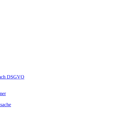
s nach DSGVO
mer
tsache