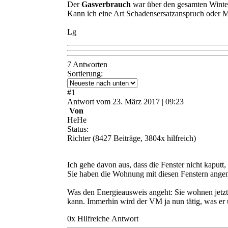
Der
Gasverbrauch
war über den gesamten Wint
Kann ich eine Art Schadensersatzanspruch oder 
Lg
7 Antworten
Sortierung:
#
1
Antwort
vom
23. März 2017 | 09:23
Von
HeHe
Status:
Richter
(8427 Beiträge, 3804x hilfreich)
Ich gehe davon aus, dass die Fenster nicht kaputt, s
Sie haben die Wohnung mit diesen Fenstern angem
Was den Energieausweis angeht: Sie wohnen jetzt
kann. Immerhin wird der VM ja nun tätig, was er u
0
x
Hilfreich
e Antwort