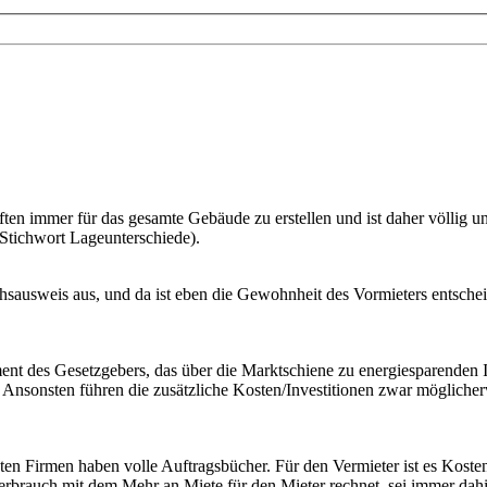
ten immer für das gesamte Gebäude zu erstellen und ist daher völlig u
Stichwort Lageunterschiede).
hsausweis aus, und da ist eben die Gewohnheit des Vormieters entsche
ment des Gesetzgebers, das über die Marktschiene zu energiesparenden In
g. Ansonsten führen die zusätzliche Kosten/Investitionen zwar mögliche
isten Firmen haben volle Auftragsbücher. Für den Vermieter ist es Kos
rbrauch mit dem Mehr an Miete für den Mieter rechnet, sei immer dahin