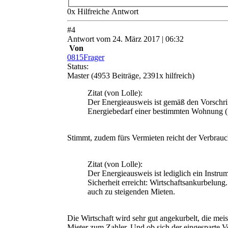
0
x
Hilfreich
e Antwort
#
4
Antwort
vom
24. März 2017 | 06:32
Von
0815Frager
Status:
Master
(4953 Beiträge, 2391x hilfreich)
Zitat
(von Lolle)
:
Der Energieausweis ist gemäß den Vorschrif
Energiebedarf einer bestimmten Wohnung (
Stimmt, zudem fürs Vermieten reicht der Verbrauc
Zitat
(von Lolle)
:
Der Energieausweis ist lediglich ein Instru
Sicherheit erreicht: Wirtschaftsankurbelun
auch zu steigenden Mieten.
Die Wirtschaft wird sehr gut angekurbelt, die me
Mieter zum Zahler. Und ob sich der eingesparte Ve