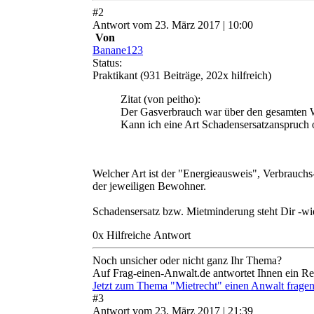
#
2
Antwort
vom
23. März 2017 | 10:00
Von
Banane123
Status:
Praktikant
(931 Beiträge, 202x hilfreich)
Zitat
(von peitho)
:
Der Gasverbrauch war über den gesamten Wi
Kann ich eine Art Schadensersatzanspruch
Welcher Art ist der "Energieausweis", Verbrauchs
der jeweiligen Bewohner.
Schadensersatz bzw. Mietminderung steht Dir -wie
0
x
Hilfreich
e Antwort
Noch unsicher oder nicht ganz Ihr Thema?
Auf Frag-einen-Anwalt.de antwortet Ihnen ein Re
Jetzt zum Thema "Mietrecht" einen Anwalt frage
#
3
Antwort
vom
23. März 2017 | 21:39