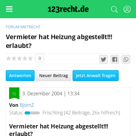
FORUM
MIETRECHT
Vermieter hat Heizung abgestellt!!!
erlaubt?
0
Antworten
Neuer Beitrag
Jetzt Anwalt fragen
3. Dezember 2004 | 13:34
Von
BjörnZ
Status:
Frischling
(42 Beiträge, 26x hilfreich)
Vermieter hat Heizung abgestellt!!!
erlaubt?