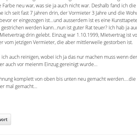
 Farbe neu war, was sie ja auch nicht war. Deshalb fand ich die 
 ich seit fast 7 jahren drin, der Vormieter 3 Jahre und die Wo
, bevor er eingezogen ist...und ausserdem ist es eine Kunsttapete
 gestrichen werden kann...nun ist guter Rat teuer? Ich hab ja au
Mietvertrag drin gelebt. Einzug war 1.10.1999, MIetvertrag ist v
er vom jetzigen Vermieter, die aber mittlerweile gestorben ist.
ll ich auch reinigen, wobei ich ja das nur machen muss wenn de
er auch vor meienm Einzug gereinigt wurde...
ohnung komplett von oben bis unten neu gemacht werden....di
ber mal gemacht...
wort