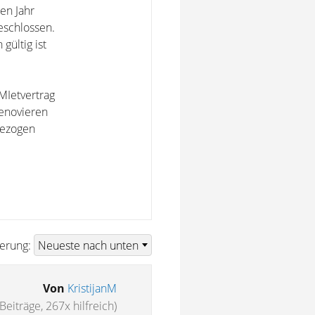
en Jahr
eschlossen.
gültig ist
MIetvertrag
renovieren
ngezogen
ierung:
Von
KristijanM
Beiträge, 267x hilfreich)