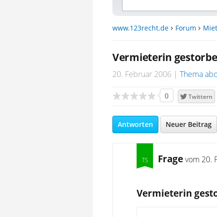
www.123recht.de
Forum
Miet
Vermieterin gestorb
20. Februar 2006
Thema abo
0
Twittern
Antworten
Neuer Beitrag
Frage
vom
20. 
Vermieterin gest