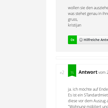
wollen sie den auszieh
was stehet genau in ih
gruss,
kristijan
0
x
Hilfreich
e Ant
Antwort
2
vom
#
ja. ich möchte auf Ende
Es ist ein STandardmie
diese vor dem Auszug a
"Wohnung möbliert und 