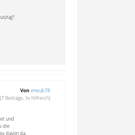
auszug?
Von
eneub78
(7 Beiträge, 3x hilfreich)
tet und
s die
ix davon da,