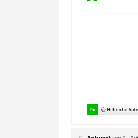
0
x
Hilfreich
e Ant