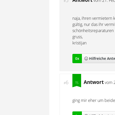
Antwort
5
vom
21. Fe
#
naja, ihren vermietern
gültig, nur das ihr ver
schönheitsreparaturen
gruss,
kristijan
0
x
Hilfreich
e Ant
Antwort
6
vom
#
ging mir eher um beides