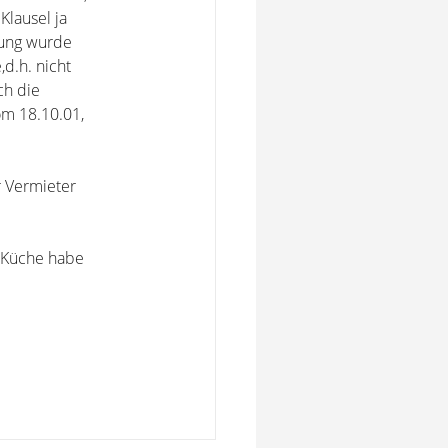
Klausel ja
hung wurde
,d.h. nicht
ch die
om 18.10.01,
r Vermieter
e Küche habe