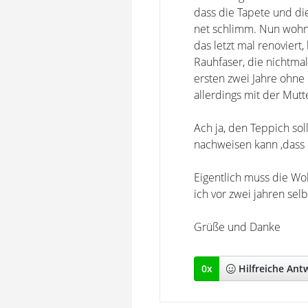
dass die Tapete und die
net schlimm. Nun wohne
das letzt mal renoviert
Rauhfaser, die nichtmal
ersten zwei Jahre ohne 
allerdings mit der Mutt
Ach ja, den Teppich so
nachweisen kann ,dass 
Eigentlich muss die W
ich vor zwei jahren sel
Grüße und Danke
0
x
Hilfreich
e Ant