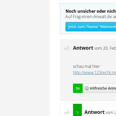
Noch unsicher oder nich
Auf Frag-einen-Anwalt.de a
Jetzt zum Thema "Mietrech
Antwort
3
vom
20. Fe
#
schau mal hier
http://www.123recht.n
0
x
Hilfreich
e Ant
Antwort
4
vom
#