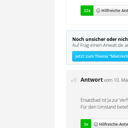
22
x
Hilfreich
e An
Noch unsicher oder nich
Auf Frag-einen-Anwalt.de a
Jetzt zum Thema "Mietrech
Antwort
3
vom
10. Mä
#
Ersatzbad ist ja zur Ve
Für den Umstand beteht
3
x
Hilfreich
e Ant