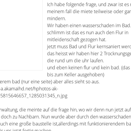
Ich habe folgende frage, und zwar ist es 
meinem fall die miete teilweise oder ga
mindern.
Wir haben einen wasserschaden im Bad.
schlimm ist das es nun auch den Flur in
mitleidenschaft gezogen hat.
jetzt muss Bad und Flur kernsaniert wer
das heisst wir haben hier 2 Trocknungsg
die rund um die uhr laufen.
und eben keinen flur und kein bad. (da
bis zum Keller ausgehoben)
erem bad (nur eine seite) aber alles sieht so aus.
f-a.akamaihd.net/hphotos-ak-
85815646657_1285031345_n.jpg
altung, die meinte auf die frage hin, wo wir denn nun jetzt auf 
len doch zu Nachbarn. Nun wurde aber durch den wasserschade
uch eine große baustelle ist,allerdings mit funktionierendem ba
r uns jetzt fertig machen.