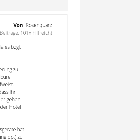
Von
Rosenquarz
Beiträge, 101x hilfreich)
a es bzgl.
erung zu
 Eure
weist.
ass ihr
ler gehen
oder Hotel
sgeräte hat
ng pp.) zu