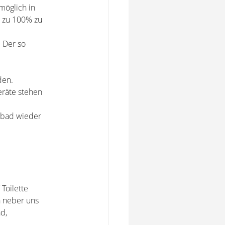
möglich in
r zu 100% zu
 Der so
den.
eräte stehen
s bad wieder
Toilette
n neber uns
d,