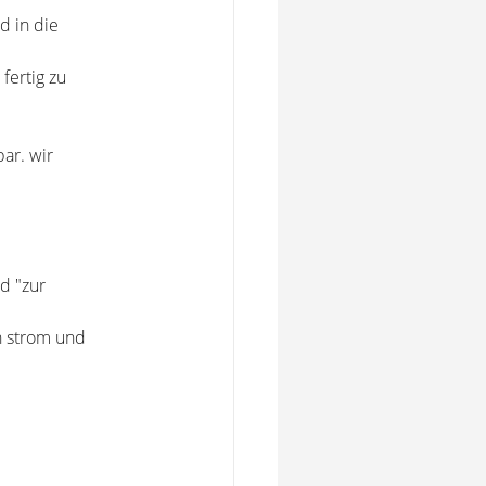
d in die
fertig zu
ar. wir
d "zur
n strom und