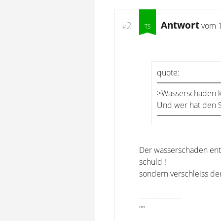
Antwort
2
vom
#
quote:
>Wasserschaden k
Und wer hat den S
Der wasserschaden entst
schuld !
sondern verschleiss de
-----------------
""