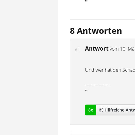
""
8 Antworten
Antwort
1
vom
10. Mä
#
Und wer hat den Schad
-----------------
""
8
x
Hilfreich
e Ant