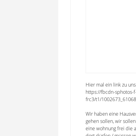
Hier mal ein link zu uns
https://fbcdn-sphotos-
frc3/t1/1002673_6106
Wir haben eine Hausverw
gehen sollen, wir sol
eine wohnung frei die a
dort dürfen / müssen wi