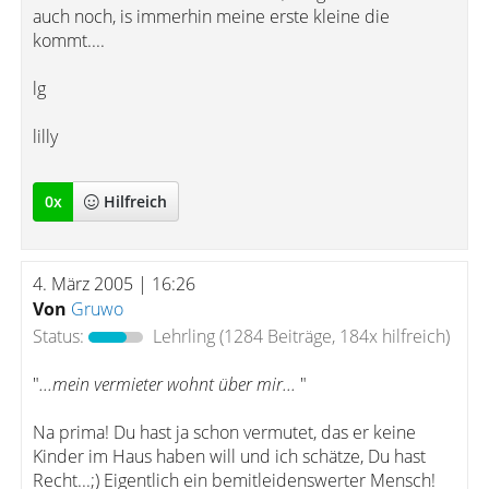
auch noch, is immerhin meine erste kleine die
kommt....
lg
lilly
0
x
Hilfreich
4. März 2005 | 16:26
Von
Gruwo
Status:
Lehrling
(1284 Beiträge, 184x hilfreich)
"
...mein vermieter wohnt über mir...
"
Na prima! Du hast ja schon vermutet, das er keine
Kinder im Haus haben will und ich schätze, Du hast
Recht...;) Eigentlich ein bemitleidenswerter Mensch!