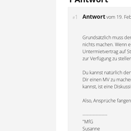
Antwort
1
vom
19. Fe
#
Grundsätzlich muss de
nichts machen. Wenn er
Untermietvertrag auf S
zur Verfügung zu stelle
Du kannst natürlich den
Dir einen MV zu machen
kannst, ist eine Diskuss
Also, Ansprüche fangen
-----------------
"MfG
Susanne