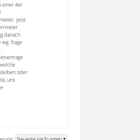
n einer 4er
i
ieter. jetzt
ermieter
ng danach
 wg. frage
s
etverträge
dwelche
bleiben oder
st, uns
ie
ierung: