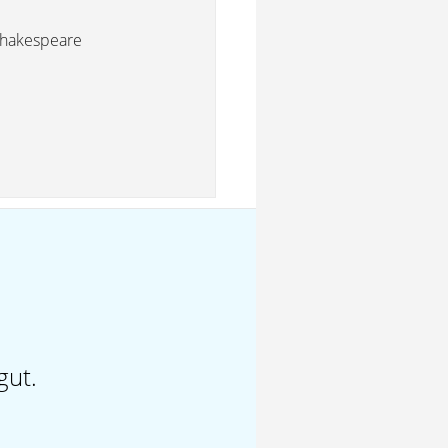
[Shakespeare
gut.