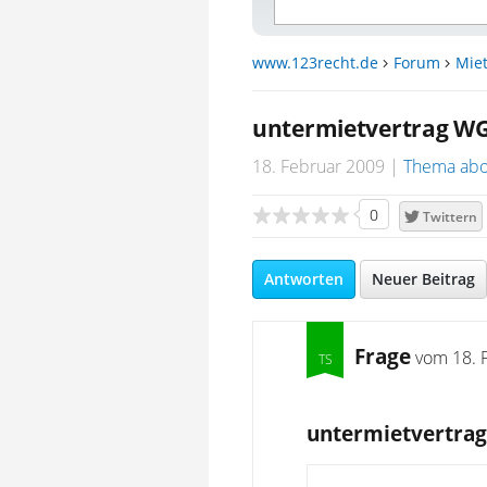
www.123recht.de
Forum
Miet
untermietvertrag W
18. Februar 2009
Thema abo
0
Twittern
Antworten
Neuer Beitrag
Frage
vom
18. 
untermietvertra