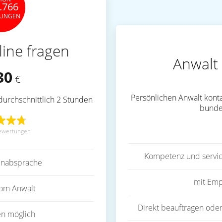
.766
TUNGEN
line fragen
Anwalt 
30
€
Persönlichen Anwalt konta
durchschnittlich 2 Stunden
bunde
ewertungen
Kompetenz und servic
inabsprache
mit Emp
vom Anwalt
Direkt beauftragen oder
en möglich