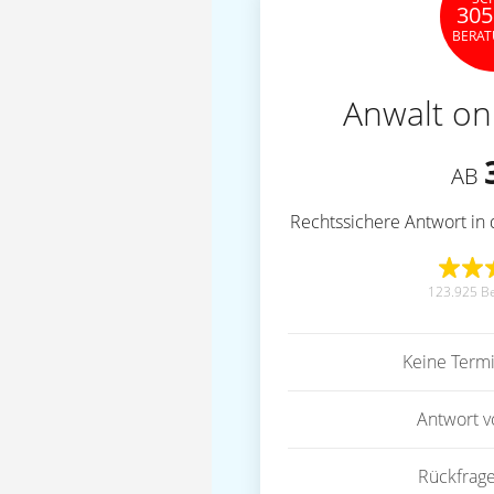
305
BERA
Anwalt on
AB
Rechtssichere Antwort in 
123.925 B
Keine Term
Antwort 
Rückfrag