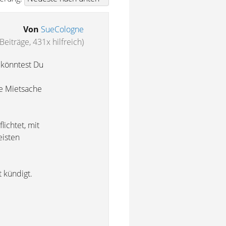
Von
SueCologne
Beiträge, 431x hilfreich)
 könntest Du
ie Mietsache
lichtet, mit
eisten
 kündigt.