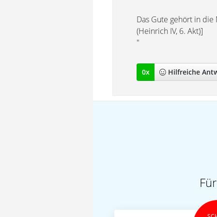
Das Gute gehört in die
(Heinrich IV, 6. Akt)]
"
0
x
Hilfreich
e Ant
Für
SC