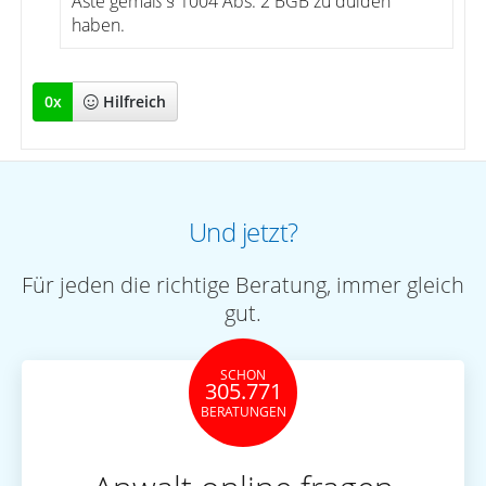
Äste gemäß § 1004 Abs. 2 BGB zu dulden
haben.
0
x
Hilfreich
Und jetzt?
Für jeden die richtige Beratung, immer gleich
gut.
SCHON
305.771
BERATUNGEN