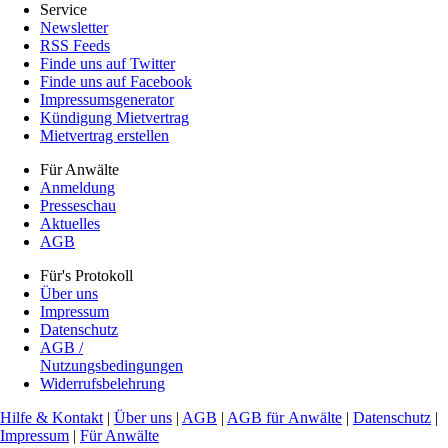
Service
Newsletter
RSS Feeds
Finde uns auf Twitter
Finde uns auf Facebook
Impressumsgenerator
Kündigung Mietvertrag
Mietvertrag erstellen
Für Anwälte
Anmeldung
Presseschau
Aktuelles
AGB
Für's Protokoll
Über uns
Impressum
Datenschutz
AGB /
Nutzungsbedingungen
Widerrufsbelehrung
Hilfe & Kontakt
|
Über uns
|
AGB
|
AGB für Anwälte
|
Datenschutz
|
Impressum
|
Für Anwälte