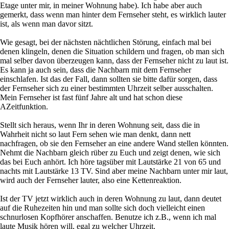
Etage unter mir, in meiner Wohnung habe). Ich habe aber auch
gemerkt, dass wenn man hinter dem Fernseher steht, es wirklich lauter
ist, als wenn man davor sitzt.
Wie gesagt, bei der nächsten nächtlichen Störung, einfach mal bei
denen klingeln, denen die Situation schildern und fragen, ob man sich
mal selber davon überzeugen kann, dass der Fernseher nicht zu laut ist.
Es kann ja auch sein, dass die Nachbarn mit dem Fernseher
einschlafen. Ist das der Fall, dann sollten sie bitte dafür sorgen, dass
der Fernseher sich zu einer bestimmten Uhrzeit selber ausschalten.
Mein Fernseher ist fast fünf Jahre alt und hat schon diese
AZeitfunktion.
Stellt sich heraus, wenn Ihr in deren Wohnung seit, dass die in
Wahrheit nicht so laut Fern sehen wie man denkt, dann nett
nachfragen, ob sie den Fernseher an eine andere Wand stellen könnten.
Nehmt die Nachbarn gleich rüber zu Euch und zeigt denen, wie sich
das bei Euch anhört. Ich höre tagsüber mit Lautstärke 21 von 65 und
nachts mit Lautstärke 13 TV. Sind aber meine Nachbarn unter mir laut,
wird auch der Fernseher lauter, also eine Kettenreaktion.
Ist der TV jetzt wirklich auch in deren Wohnung zu laut, dann deutet
auf die Ruhezeiten hin und man sollte sich doch vielleicht einen
schnurlosen Kopfhörer anschaffen. Benutze ich z.B., wenn ich mal
laute Musik hören will, egal zu welcher Uhrzeit.