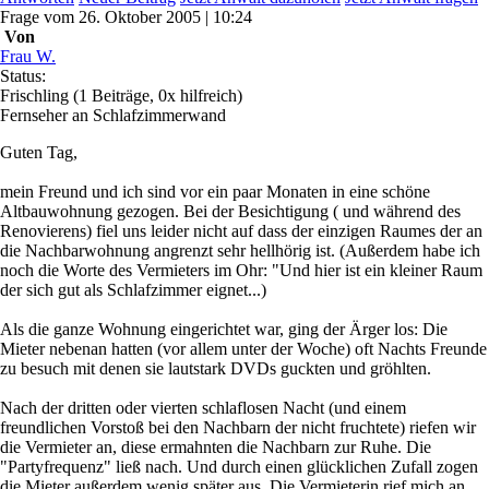
Frage
vom
26. Oktober 2005 | 10:24
Von
Frau W.
Status:
Frischling
(1 Beiträge, 0x hilfreich)
Fernseher an Schlafzimmerwand
Guten Tag,
mein Freund und ich sind vor ein paar Monaten in eine schöne
Altbauwohnung gezogen. Bei der Besichtigung ( und während des
Renovierens) fiel uns leider nicht auf dass der einzigen Raumes der an
die Nachbarwohnung angrenzt sehr hellhörig ist. (Außerdem habe ich
noch die Worte des Vermieters im Ohr: "Und hier ist ein kleiner Raum
der sich gut als Schlafzimmer eignet...)
Als die ganze Wohnung eingerichtet war, ging der Ärger los: Die
Mieter nebenan hatten (vor allem unter der Woche) oft Nachts Freunde
zu besuch mit denen sie lautstark DVDs guckten und gröhlten.
Nach der dritten oder vierten schlaflosen Nacht (und einem
freundlichen Vorstoß bei den Nachbarn der nicht fruchtete) riefen wir
die Vermieter an, diese ermahnten die Nachbarn zur Ruhe. Die
"Partyfrequenz" ließ nach. Und durch einen glücklichen Zufall zogen
die Mieter außerdem wenig später aus. Die Vermieterin rief mich an,