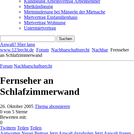
Kündigung Arbeitsvertrag Arbeitnehmer
Mietkündigung
Mietminderung bei Mängeln der Mietsache
Mietvertrag Einfamilienhaus
Mietvertrag Wohnung
Untermietvertrag
Anwalt? Hier lang
www.123recht.de
Forum
Nachbarschaftsrecht
Nachbar
Fernseher
an Schlafzimmerwand
Forum
Nachbarschaftsrecht
Fernseher an
Schlafzimmerwand
26. Oktober 2005
Thema abonnieren
0
von 5 Sterne
Bewerten mit:
0
Twittern
Teilen
Teilen
Antworten
Neuer Beitrag
Jetzt Anwalt dazuholen
Jetzt Anwalt fragen