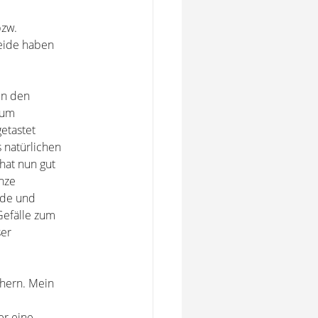
bzw.
Beide haben
en den
zum
etastet
 natürlichen
hat nun gut
nze
ände und
Gefälle zum
ser
chern. Mein
er eine