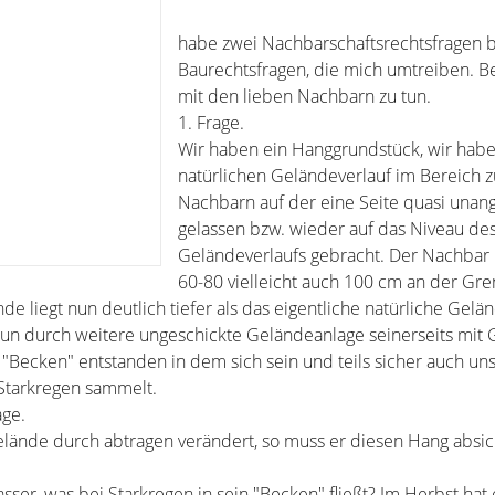
habe zwei Nachbarschaftsrechtsfragen 
Baurechtsfragen, die mich umtreiben. 
mit den lieben Nachbarn zu tun.
1. Frage.
Wir haben ein Hanggrundstück, wir hab
natürlichen Geländeverlauf im Bereich 
Nachbarn auf der eine Seite quasi unang
gelassen bzw. wieder auf das Niveau des
Geländeverlaufs gebracht. Der Nachbar 
60-80 vielleicht auch 100 cm an der Gre
e liegt nun deutlich tiefer als das eigentliche natürliche Gel
un durch weitere ungeschickte Geländeanlage seinerseits mit 
 "Becken" entstanden in dem sich sein und teils sicher auch un
Starkregen sammelt.
age.
Gelände durch abtragen verändert, so muss er diesen Hang absi
ser, was bei Starkregen in sein "Becken" fließt? Im Herbst hat 