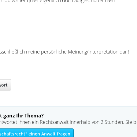
 du vorher quasi eigentlich doch aufgeschüttet hast?
usschließlich meine persönliche Meinung/Interpretation dar !
wort
t ganz Ihr Thema?
ntwortet Ihnen ein Rechtsanwalt innerhalb von 2 Stunden. Sie 
chaftsrecht" einen Anwalt fragen