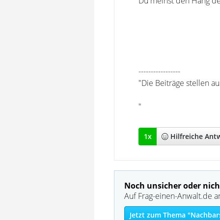
Du meinst den Hang den
-----------------
"Die Beiträge stellen a
"
1
x
Hilfreich
e Ant
Noch unsicher oder nich
Auf Frag-einen-Anwalt.de a
Jetzt zum Thema "Nachbars