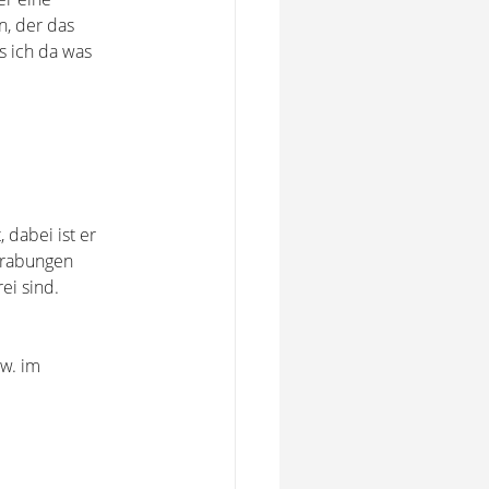
n, der das
s ich da was
 dabei ist er
grabungen
ei sind.
zw. im