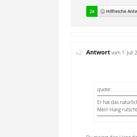
2
x
Hilfreich
e Ant
Antwort
2
vom
1. Juli
#
quote:
Er hat das natürl
Mein Hang rutscht