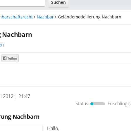
hbarschaftsrecht
Nachbar
Geländemodellierung Nachbarn
g Nachbarn
en
Teilen
uli 2012 | 21:47
Status:
Frischling
(
rung Nachbarn
Hallo,