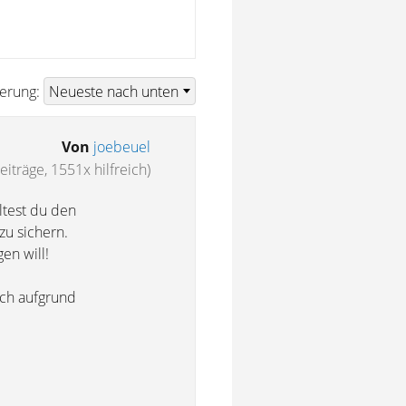
ierung:
Von
joebeuel
eiträge, 1551x hilfreich)
ltest du den
zu sichern.
en will!
och aufgrund