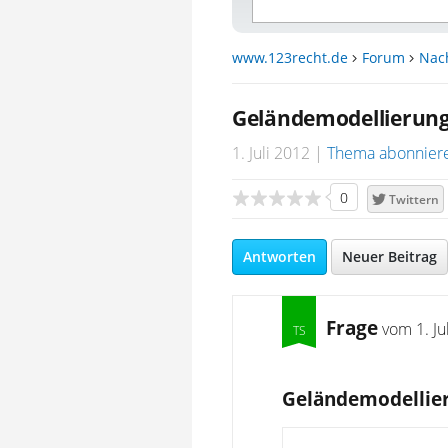
www.123recht.de
Forum
Nac
Geländemodellierun
1. Juli 2012
Thema abonnier
0
Twittern
Antworten
Neuer Beitrag
Frage
vom
1. J
Geländemodellie