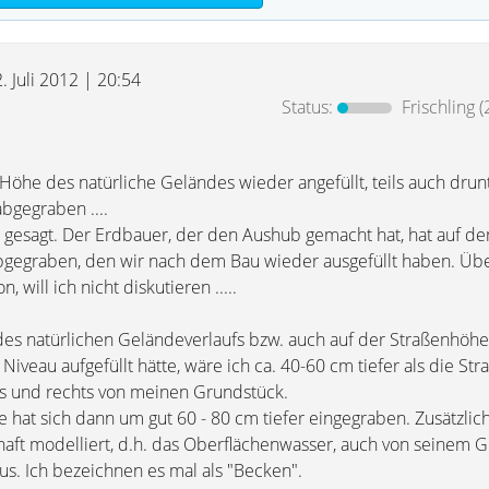
2. Juli 2012 | 20:54
Status:
Frischling
(
 Höhe des natürliche Geländes wieder angefüllt, teils auch drunt
bgegraben ....
iel gesagt. Der Erdbauer, der den Aushub gemacht hat, hat auf 
egraben, den wir nach dem Bau wieder ausgefüllt haben. Übe
 will ich nicht diskutieren .....
des natürlichen Geländeverlaufs bzw. auch auf der Straßenhöh
 Niveau aufgefüllt hätte, wäre ich ca. 40-60 cm tiefer als die St
ks und rechts von meinen Grundstück.
hat sich dann um gut 60 - 80 cm tiefer eingegraben. Zusätzlich
haft modelliert, d.h. das Oberflächenwasser, auch von seinem G
us. Ich bezeichnen es mal als "Becken".