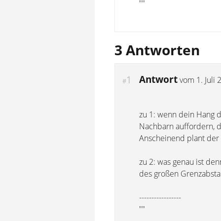
""
3 Antworten
Antwort
1
vom
1. Juli
#
zu 1: wenn dein Hang d
Nachbarn auffordern, d
Anscheinend plant der 
zu 2: was genau ist de
des großen Grenzabstan
-----------------
""