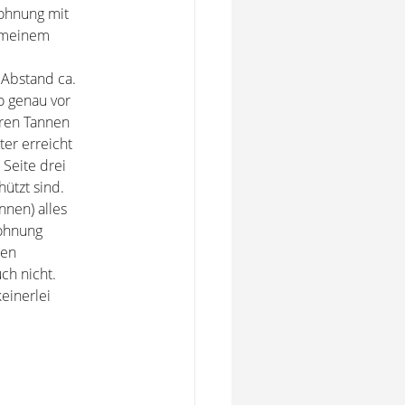
ohnung mit
r meinem
 Abstand ca.
o genau vor
hren Tannen
ter erreicht
 Seite drei
ützt sind.
nnen) alles
Wohnung
gen
ch nicht.
einerlei