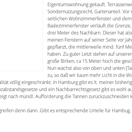
Eigentumswohnung gekauft. Terrassenw
Sondernutzungsrecht, Gartenanteil. Vo
seitlichen Wohnzimmerfenster und dem
Badezimmerfenster verläuft die Grenze,
drei Meter des Nachbarn. Dieser hat als
meinen Fenstern auf seiner Seite vor Ja
gepflanzt, die mittlerweile mind. fünf Me
haben. Zu guter Letzt stehen auf unserer
große Birken, ca 15 Meter hoch die gesch
Nun wächst also von oben und unten (Ta
zu, so daß wir kaum mehr Licht in die 
ät völlig eingeschränkt. In Hamburg gibt es lt. meiner bisheri
abstandsgesetze und ein Nachbarrechtsgesetz gibt es wohl au
eigt nach mündl. Aufforderung die Tannen zurückzuschneiden k
reifen denn dann. Gibt es entsprechende Urteile für Hambug.