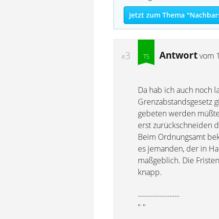
Jetzt zum Thema "Nachbars
Antwort
3
vom
#
Da hab ich auch noch l
Grenzabstandsgesetz gi
gebeten werden müßte. 
erst zurückschneiden d
Beim Ordnungsamt bekam 
es jemanden, der in H
maßgeblich. Die Fristen
knapp.
-----------------
" "