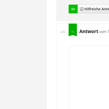
0
x
Hilfreich
e Ant
Antwort
4
vom
#