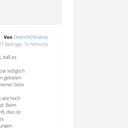
Von
DietrichChristina
27 Beiträge, 7x hilfreich)
, daß es
ar lediglich
en gebeten
meiner Seite
t wie hoch
nd. Beim
t, dies ist
es
rungen