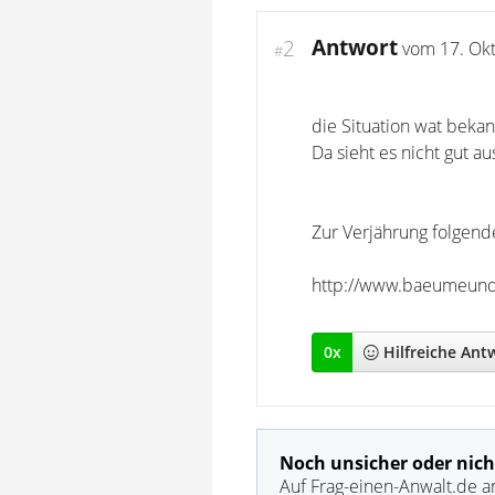
Antwort
2
vom
17. Ok
#
die Situation wat bekan
Da sieht es nicht gut a
Zur Verjährung folgende
http://www.baeumeund
0
x
Hilfreich
e Ant
Noch unsicher oder nich
Auf Frag-einen-Anwalt.de a