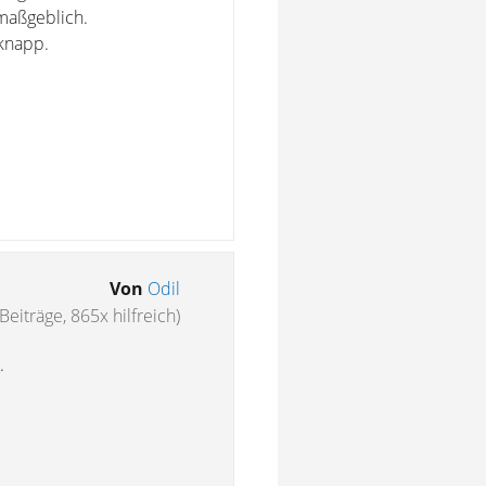
maßgeblich.
 knapp.
Von
Odil
Beiträge, 865x hilfreich)
.