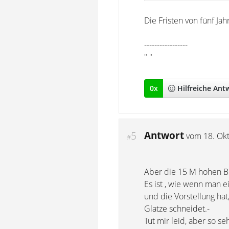
Die Fristen von fünf Ja
-----------------
" "
0
x
Hilfreich
e Ant
Antwort
5
vom
18. Ok
#
Aber die 15 M hohen Bi
Es ist , wie wenn man 
und die Vorstellung hat
Glatze schneidet.-
Tut mir leid, aber so se