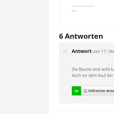
-----------------
" "
6 Antworten
Antwort
1
vom
17. Ok
#
Die Bäume sind wohl ka
doch vor dem Kauf der
0
x
Hilfreich
e Ant