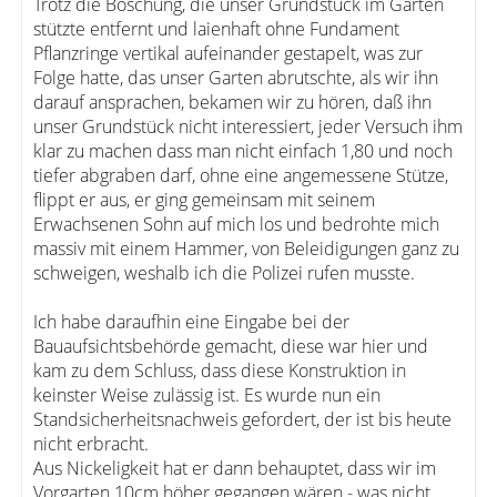
Trotz die Böschung, die unser Grundstück im Garten
stützte entfernt und laienhaft ohne Fundament
Pflanzringe vertikal aufeinander gestapelt, was zur
Folge hatte, das unser Garten abrutschte, als wir ihn
darauf ansprachen, bekamen wir zu hören, daß ihn
unser Grundstück nicht interessiert, jeder Versuch ihm
klar zu machen dass man nicht einfach 1,80 und noch
tiefer abgraben darf, ohne eine angemessene Stütze,
flippt er aus, er ging gemeinsam mit seinem
Erwachsenen Sohn auf mich los und bedrohte mich
massiv mit einem Hammer, von Beleidigungen ganz zu
schweigen, weshalb ich die Polizei rufen musste.
Ich habe daraufhin eine Eingabe bei der
Bauaufsichtsbehörde gemacht, diese war hier und
kam zu dem Schluss, dass diese Konstruktion in
keinster Weise zulässig ist. Es wurde nun ein
Standsicherheitsnachweis gefordert, der ist bis heute
nicht erbracht.
Aus Nickeligkeit hat er dann behauptet, dass wir im
Vorgarten 10cm höher gegangen wären - was nicht