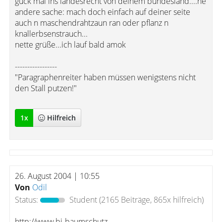
guck mal ins landesrecht von deinem bundesland....ne
andere sache: mach doch einfach auf deiner seite
auch n maschendrahtzaun ran oder pflanz n
knallerbsenstrauch...
nette grüße...ich lauf bald amok
-----------------
"Paragraphenreiter haben müssen wenigstens nicht
den Stall putzen!"
1
x
Hilfreich
26. August 2004 | 10:55
Von
Odil
Status:
Student
(2165 Beiträge, 865x hilfreich)
http://www.bi-baumschutz-