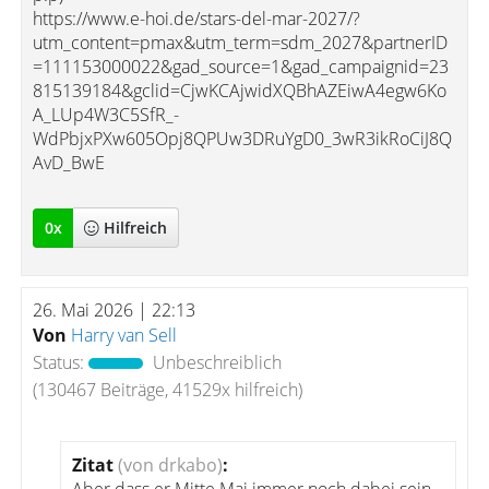
https://www.e-hoi.de/stars-del-mar-2027/?
utm_content=pmax&utm_term=sdm_2027&partnerID
=111153000022&gad_source=1&gad_campaignid=23
815139184&gclid=CjwKCAjwidXQBhAZEiwA4egw6Ko
A_LUp4W3C5SfR_-
WdPbjxPXw605Opj8QPUw3DRuYgD0_3wR3ikRoCiJ8Q
AvD_BwE
0
x
Hilfreich
26. Mai 2026 | 22:13
Von
Harry van Sell
Status:
Unbeschreiblich
(130467 Beiträge, 41529x hilfreich)
Zitat
(von drkabo)
: