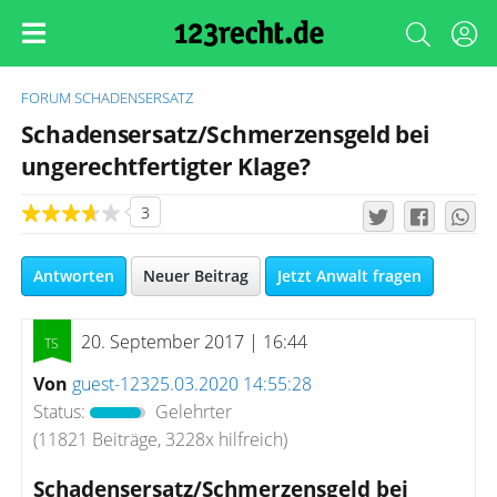
FORUM
SCHADENSERSATZ
Schadensersatz/Schmerzensgeld bei
ungerechtfertigter Klage?
3
Antworten
Neuer Beitrag
Jetzt Anwalt fragen
20. September 2017 | 16:44
Von
guest-12325.03.2020 14:55:28
Status:
Gelehrter
(11821 Beiträge, 3228x hilfreich)
Schadensersatz/Schmerzensgeld bei