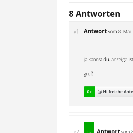
8 Antworten
Antwort
1
vom
8. Mai
#
ja kannst du. anzeige ist
gruß
0
x
Hilfreich
e Ant
Antwort
2
vom
#