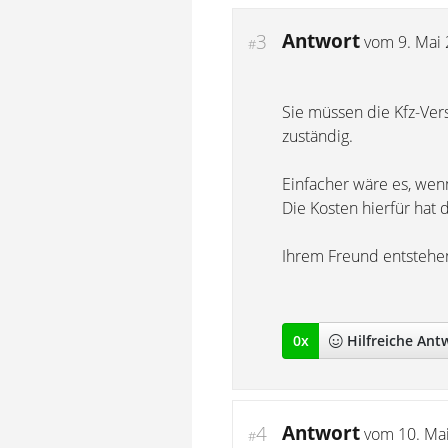
Antwort
3
vom
9. Mai
#
Sie müssen die Kfz-Vers
zuständig.
Einfacher wäre es, wen
Die Kosten hierfür hat 
Ihrem Freund entstehen
0
x
Hilfreich
e Ant
Antwort
4
vom
10. Ma
#