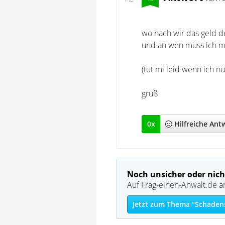
wo nach wir das geld 
und an wen muss ich m
(tut mi leid wenn ich n
gruß
0
x
Hilfreich
e Ant
Noch unsicher oder nich
Auf Frag-einen-Anwalt.de a
Jetzt zum Thema "Schadens