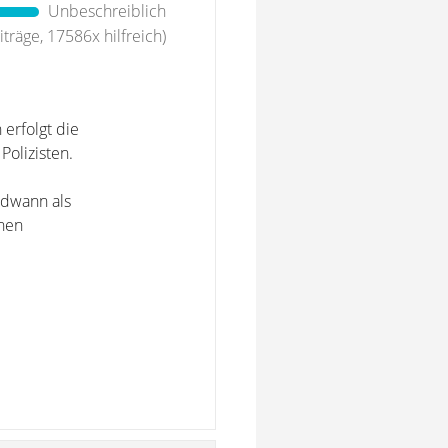
Unbeschreiblich
träge, 17586x hilfreich)
 erfolgt die
Polizisten.
ndwann als
inen