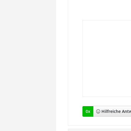
0
x
Hilfreich
e Ant