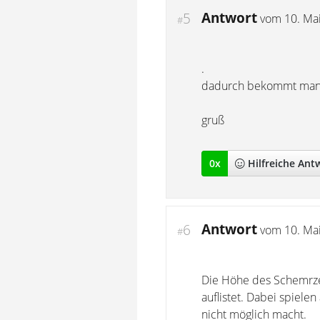
Antwort
5
vom
10. Ma
#
.
dadurch bekommt man 
gruß
0
x
Hilfreich
e Ant
Antwort
6
vom
10. Ma
#
Die Höhe des Schemrze
auflistet. Dabei spiel
nicht möglich macht.