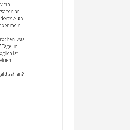
 Mein
rsehen an
anderes Auto
, aber mein
brochen, was
7 Tage im
glich ist
einen
eld zahlen?