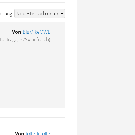
ierung:
Von
BigMikeOWL
Beiträge, 679x hilfreich)
Von
tolle_knolle