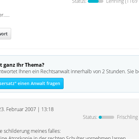
Status:
Lehrling
(1169 
.....
wort
t ganz Ihr Thema?
ntwortet Ihnen ein Rechtsanwalt innerhalb von 2 Stunden. Sie 
ersatz" einen Anwalt fragen
23. Februar 2007 | 13:18
Status:
Frischling
ze schilderung meines falles:
eine Atroskopie in der rechten Schulter vornehmen lassen.