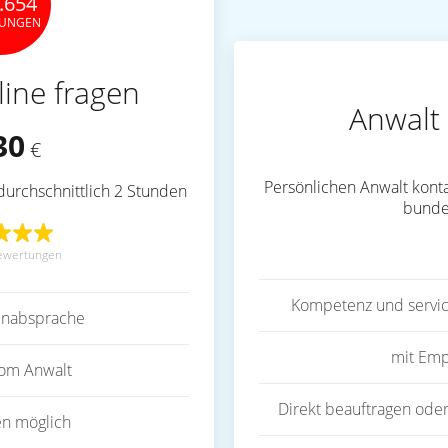
.654
TUNGEN
line fragen
Anwalt 
30
€
Persönlichen Anwalt konta
durchschnittlich 2 Stunden
bunde
ewertungen
Kompetenz und servic
inabsprache
mit Emp
vom Anwalt
Direkt beauftragen oder
en möglich