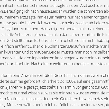
 mit sehr starken schmerzen auf,sagte es dem Arzt auch,der m
en.Darauf ging ich nach hause.Leider wurden die schmerzen a
zu meinem arzt,sagte ihm es ,er meinte nur nach einer röntgen
ch müsse geduld haben. ich wartete noch eine woche ab.Leider 
r.Ging dann zu meinem Hausarzt,der überwies mich zu einem 
ich die Schulter an,überwies mich dann aber sofort in die Klin
n.Dort stellte man fest das ich kein Schulterdach mehr habe,s
 einfach entfernt.Daher die Schmerzen.Daraufhin machte man 
ten k-Drähten und schrauben.Leider musste man noch im selber 
ernen weil sie den inplantierten knochen(er wurde mir aus me
 durchbohrte .Nach einem weiterem halben jahr musste auch
h durch eine Anwältin verträten.Diese hat auch schon zwei mal 
rderte summe gefordert.Ich erhielt 2x 4000€ auf eine gesammt
n 2jahren.Wie gesagt jetzt steht ein Termin vor gericht zur Güt
 möchte nur mal wissen zu was sie mir raten würden wenn sie m
den.Natürlich ist es auch durch ein Gutachten bewiesen das ei
iegt.Meine Anwältin berät mich natürlich nach besten wissen,ab