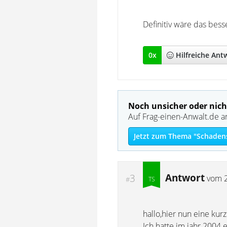
Definitiv wäre das besser
0
x
Hilfreich
e Ant
Noch unsicher oder nich
Auf Frag-einen-Anwalt.de a
Jetzt zum Thema "Schadens
Antwort
3
vom
#
hallo,hier nun eine kur
Ich hatte im jahr 2004 