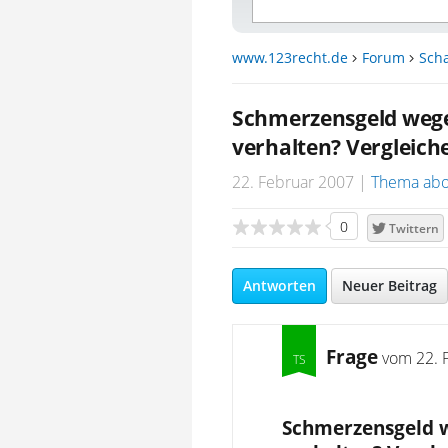
www.123recht.de
Forum
Sch
Schmerzensgeld wegen
verhalten? Vergleich
22. Februar 2007
Thema abo
0
Twittern
Antworten
Neuer Beitrag
Frage
vom
22. 
Schmerzensgeld w