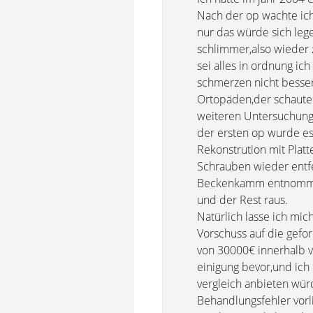
Nach der op wachte ich
nur das würde sich leg
schlimmer,also wieder 
sei alles in ordnung i
schmerzen nicht besse
Ortopäden,der schaute s
weiteren Untersuchunge
der ersten op wurde es
Rekonstrution mit Plat
Schrauben wieder entf
Beckenkamm entnommen)
und der Rest raus.
Natürlich lasse ich mic
Vorschuss auf die gefo
von 30000€ innerhalb vo
einigung bevor,und ich
vergleich anbieten wür
Behandlungsfehler vorl