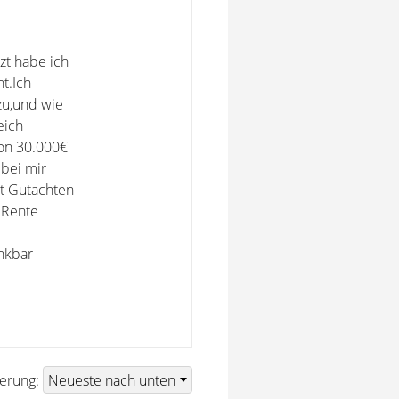
zt habe ich
t.Ich
zu,und wie
eich
on 30.000€
bei mir
t Gutachten
 Rente
ankbar
ierung: