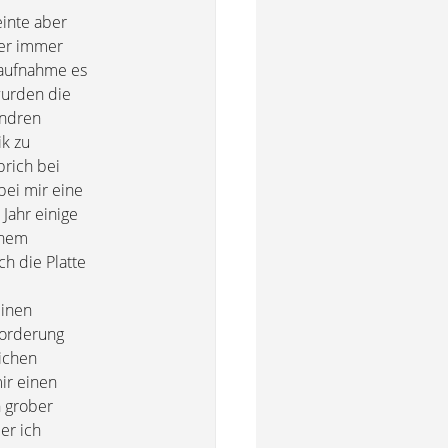
einte aber
ber immer
 aufnahme es
wurden die
andren
ik zu
prich bei
bei mir eine
Jahr einige
inem
 die Platte
einen
forderung
lichen
ir einen
n grober
er ich