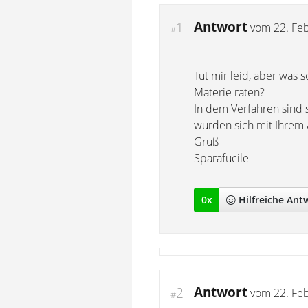
Antwort
1
vom
22. Fe
#
Tut mir leid, aber was 
Materie raten?
In dem Verfahren sind s
würden sich mit Ihrem
Gruß
Sparafucile
0
x
Hilfreich
e Ant
Antwort
2
vom
22. Fe
#