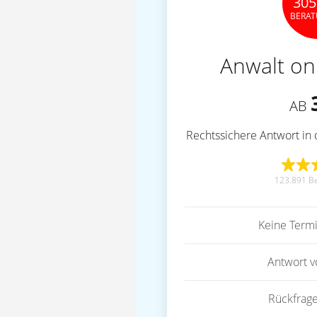
305
BERA
Anwalt on
AB
Rechtssichere Antwort in 
123.891 B
Keine Term
Antwort 
Rückfrag