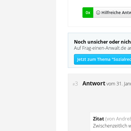
0
x
Hilfreich
e Ant
Noch unsicher oder nich
Auf Frag-einen-Anwalt.de a
Jetzt zum Thema "Sozialrec
Antwort
3
vom
31. Ja
#
Zitat
(von Andre
Zwischenzeitlich