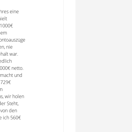
hres eine
ielt
 1000€
zdem
Kontoauszüge
n, nie
halt war.
edlich
000€ netto.
emacht und
, 729€
em
s, wir holen
er Steht,
 von den
e ich 560€