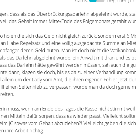
Status:
Beginner
(135
en, dass als das Überbrückungsadarlehn abgelehnt wurde, stan
weil das Gehalt immer Mitte/Ende des Folgemonats gezahlt wu
so holen die sich das Geld nicht gleich zurück, sondern erst 6 
n Habe Regelsatz und eine völlig ausgedachte Summe an Miet
pfänger deren Geld hüten. Man ist doch nicht die Vatikanbank
ls das Darlehn abgelehnt wurde, ein Anwalt mit dran und es b
dass das Darlehn hätte gewährt werden müssen, sah auch die g
inte dann, klagen sie doch, bis es da zu einer Verhandlung komm
 allein um der Lady vom Amt, die ihren eigenen Fehler jetzt du
ill einen Seitenhieb zu verpassen, würde man da doch gerne m
reiten.
erin muss, wenn am Ende des Tages die Kasse nicht stimmt weil 
enen Mitteln dafür sorgen, dass es wieder passt. Vielleicht soll
im JC sowas vom Gehalt abzuziehen?! Vielleicht geben die sic
ihre Arbeit richtig.