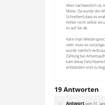
Aber nachweislich ist,
Miete. Da wurde der Mi
Schreiben) dass es exak
Fehler nicht selbst ve
es auf Sie ab.
Kann man Wiederspreche
oder muss es zurückgez
wurde nämlich verbrauc
Zahlung bei Arbeitsauf
kam diese Falschberec
entstanden sind zu beg
19 Antworten
Antwort
1
vom
31. Ja
#