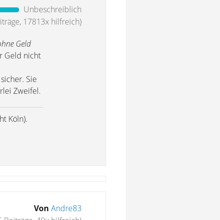
Unbeschreiblich
träge, 17813x hilfreich)
ohne Geld
hr Geld nicht
sicher. Sie
lei Zweifel.
t Köln).
Von
Andre83