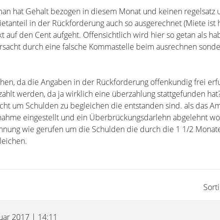
 man hat Gehalt bezogen in diesem Monat und keinen regelsatz 
etanteil in der Rückforderung auch so ausgerechnet (Miete ist 
t auf den Cent aufgeht. Offensichtlich wird hier so getan als 
rursacht durch eine falsche Kommastelle beim ausrechnen sonde
n, da die Angaben in der Rückforderung offenkundig frei erf
ahlt werden, da ja wirklich eine überzahlung stattgefunden hat
ht um Schulden zu begleichen die entstanden sind. als das Am
nahme eingestellt und ein Überbrückungsdarlehn abgelehnt wor
hnung wie gerufen um die Schulden die durch die 1 1/2 Monat
leichen.
Sort
nuar 2017 | 14:11