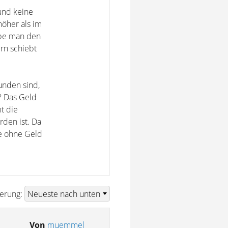
und keine
höher als im
habe man den
rn schiebt
unden sind,
? Das Geld
t die
den ist. Da
e ohne Geld
ierung:
Von
muemmel