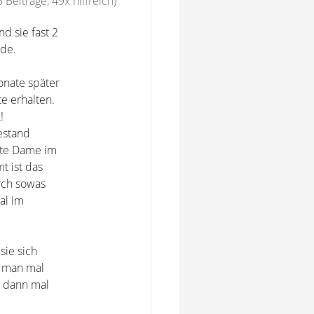
 Beiträge, 49x hilfreich)
d sie fast 2
rde.
Monate später
e erhalten.
!
estand
ute Dame im
t ist das
rch sowas
al im
sie sich
te man mal
h dann mal