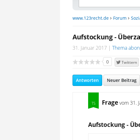
www.123recht.de
Forum
Sozi
Aufstockung - Überz
31. Januar 2017
Thema abon
0
Twittern
Antworten
Neuer Beitrag
Frage
vom
31. 
Aufstockung - Üb