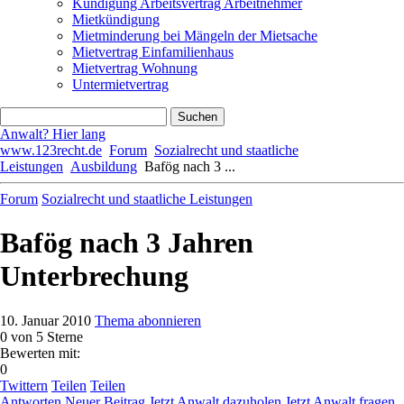
Kündigung Arbeitsvertrag Arbeitnehmer
Mietkündigung
Mietminderung bei Mängeln der Mietsache
Mietvertrag Einfamilienhaus
Mietvertrag Wohnung
Untermietvertrag
Anwalt? Hier lang
www.123recht.de
Forum
Sozialrecht und staatliche
Leistungen
Ausbildung
Bafög nach 3 ...
Forum
Sozialrecht und staatliche Leistungen
Bafög nach 3 Jahren
Unterbrechung
10. Januar 2010
Thema abonnieren
0
von 5 Sterne
Bewerten mit:
0
Twittern
Teilen
Teilen
Antworten
Neuer Beitrag
Jetzt Anwalt dazuholen
Jetzt Anwalt fragen