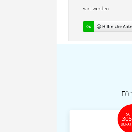
wirdwerden
0
x
Hilfreich
e Ant
Für
SC
305
BERA