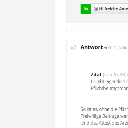
0
x
Hilfreich
e Ant
Antwort
2
vom
1. Juni
#
Zitat
(von AxelK)
:
Es gibt eigentlich
Pflichtbeitragsmo
So ist es, ohne die Pfl
Freiwillige Beiträge we
Und das Attest des Arzt