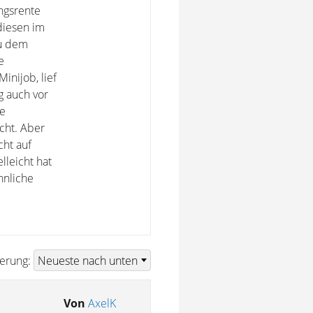
ngsrente
diesen im
zu dem
e
inijob, lief
ag auch vor
be
cht. Aber
cht auf
lleicht hat
hnliche
ierung:
Von
AxelK