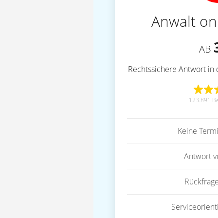
Anwalt on
AB
Rechtssichere Antwort in 
123.891 B
Keine Term
Antwort 
Rückfrag
Serviceorient