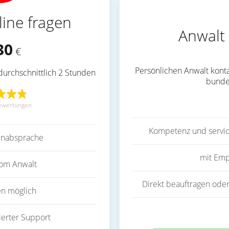
line fragen
Anwalt 
30
€
Persönlichen Anwalt konta
durchschnittlich 2 Stunden
bunde
ewertungen
Kompetenz und servic
inabsprache
mit Emp
vom Anwalt
Direkt beauftragen oder
en möglich
ierter Support