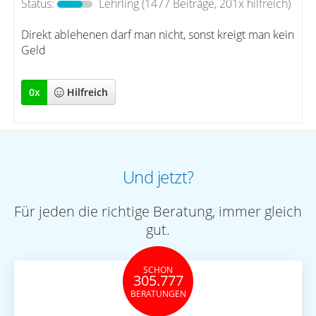
Status:
Lehrling
(1477 Beiträge, 201x hilfreich)
Direkt ablehenen darf man nicht, sonst kreigt man kein
Geld
0
x
Hilfreich
Und jetzt?
Für jeden die richtige Beratung, immer gleich
gut.
SCHON
305.777
BERATUNGEN