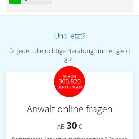
Und jetzt?
Für jeden die richtige Beratung, immer gleich
gut.
SCHON
305.820
BERATUNGEN
Anwalt online fragen
30
AB
€