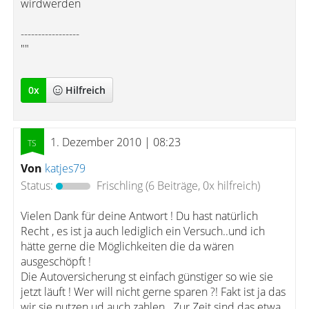
wirdwerden
-----------------
""
0
x
Hilfreich
1. Dezember 2010 | 08:23
Von
katjes79
Status:
Frischling
(6 Beiträge, 0x hilfreich)
Vielen Dank für deine Antwort ! Du hast natürlich
Recht , es ist ja auch lediglich ein Versuch..und ich
hätte gerne die Möglichkeiten die da wären
ausgeschöpft !
Die Autoversicherung st einfach günstiger so wie sie
jetzt läuft ! Wer will nicht gerne sparen ?! Fakt ist ja das
wir sie nutzen ud auch zahlen . Zur Zeit sind das etwa