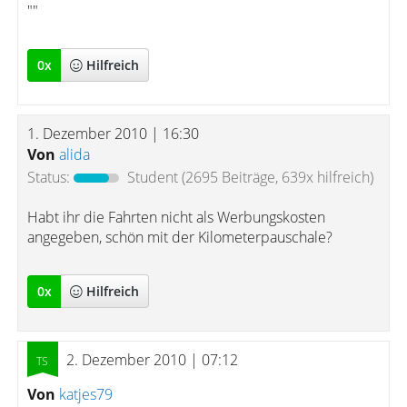
""
0
x
Hilfreich
1. Dezember 2010 | 16:30
Von
alida
Status:
Student
(2695 Beiträge, 639x hilfreich)
Habt ihr die Fahrten nicht als Werbungskosten
angegeben, schön mit der Kilometerpauschale?
0
x
Hilfreich
2. Dezember 2010 | 07:12
Von
katjes79