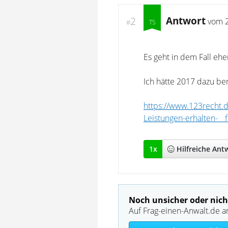
Antwort
2
vom
#
Es geht in dem Fall eh
Ich hätte 2017 dazu ber
https://www.123recht.d
Leistungen-erhalten-__
1
x
Hilfreich
e Ant
Noch unsicher oder nich
Auf Frag-einen-Anwalt.de a