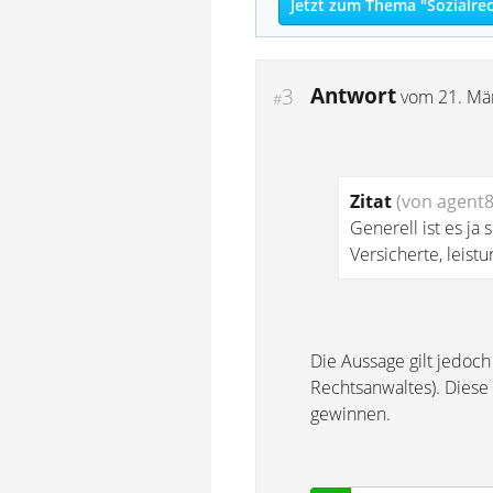
Jetzt zum Thema "Sozialrec
Antwort
3
vom
21. Mä
#
Zitat
(von agent8
Generell ist es ja
Versicherte, leis
Die Aussage gilt jedoch
Rechtsanwaltes). Diese 
gewinnen.