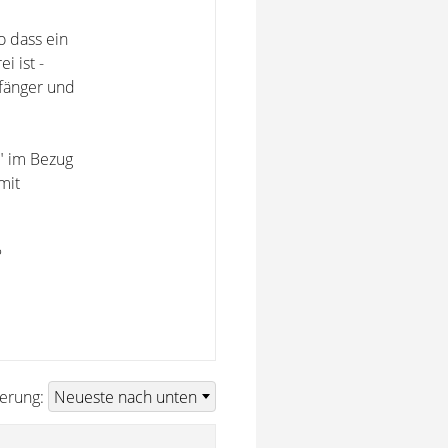
o dass ein
i ist -
pfänger und
" im Bezug
mit
?
ierung: