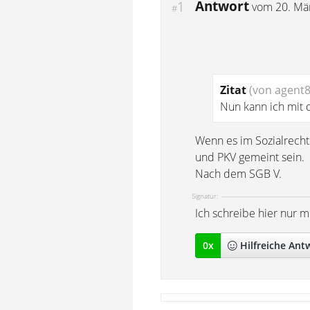
Antwort
1
vom
20. Mä
#
Zitat
(von agent8
Nun kann ich mit 
Wenn es im Sozialrecht
und PKV gemeint sein.
Nach dem SGB V.
Signatur:
Ich schreibe hier nur 
0
x
Hilfreich
e Ant