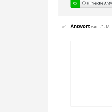
0
x
Hilfreich
e Ant
Antwort
4
vom
21. Mä
#