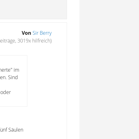
Von
Sir Berry
eiträge, 3019x hilfreich)
herte" im
en. Sind
 oder
fünf Säulen