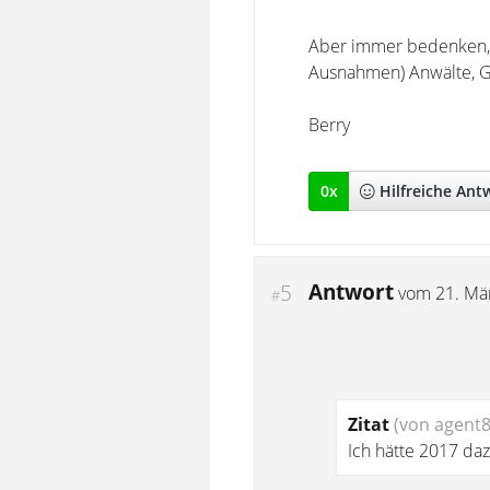
Aber immer bedenken, da
Ausnahmen) Anwälte, G
Berry
0
x
Hilfreich
e Ant
Antwort
5
vom
21. Mä
#
Zitat
(von agent8
Ich hätte 2017 daz