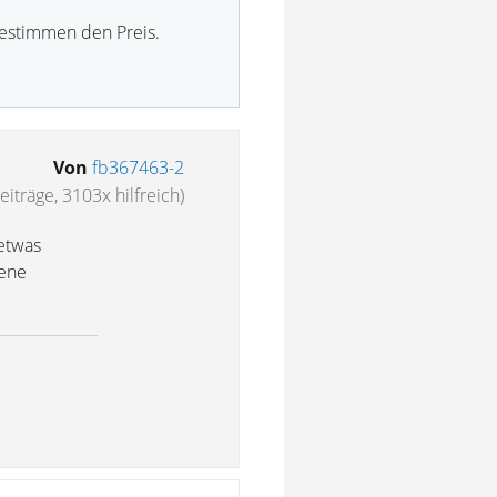
bestimmen den Preis.
Von
fb367463-2
eiträge, 3103x hilfreich)
detwas
tene