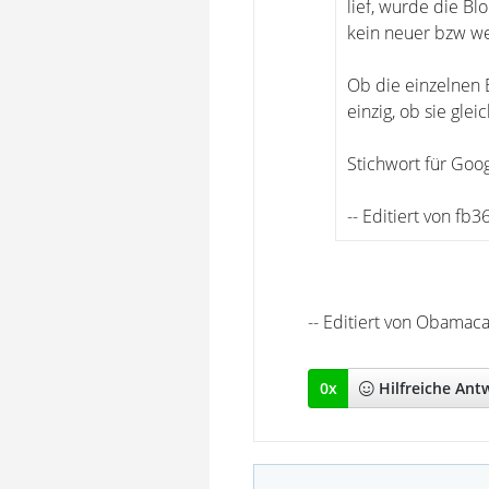
lief, wurde die Bl
kein neuer bzw we
Ob die einzelnen E
einzig, ob sie gle
Stichwort für Goo
-- Editiert von f
-- Editiert von Obamac
0
x
Hilfreich
e Ant