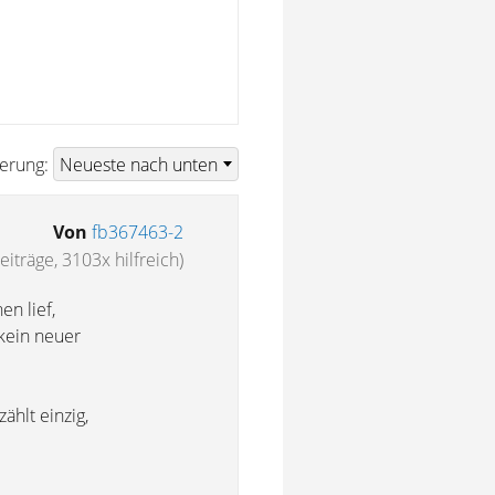
ierung:
Von
fb367463-2
eiträge, 3103x hilfreich)
n lief,
 kein neuer
ählt einzig,