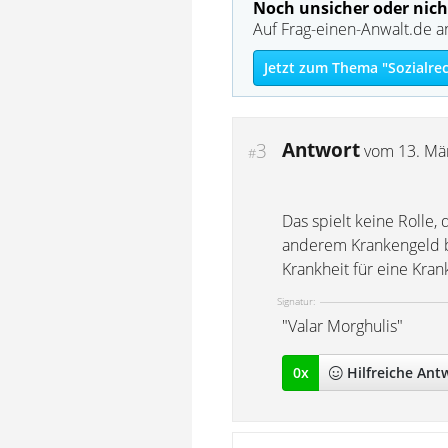
Noch unsicher oder nich
Auf Frag-einen-Anwalt.de a
Jetzt zum Thema "Sozialrec
Antwort
3
vom
13. Mä
#
Das spielt keine Rolle,
anderem Krankengeld be
Krankheit für eine Kra
Signatur:
"Valar Morghulis"
0
x
Hilfreich
e Ant