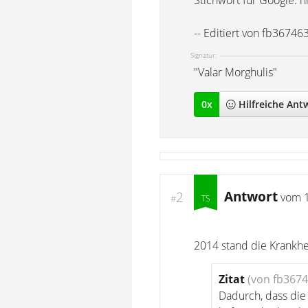
Stichwort für Google: 
-- Editiert von fb3674
Signatur:
"Valar Morghulis"
0
x
Hilfreich
e Ant
Antwort
2
vom
#
2014 stand die Krankhei
Zitat
(von fb3674
Dadurch, dass die