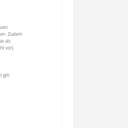
euen
aben. Zudem
se als
ht vor).
 gilt.