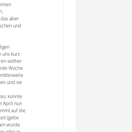
hemen
n.
 das aber
öschen und
ligen
 uns kurz
ren seither
 jede Woche
mittlerweile
en und sie
tes, konnte
t April nun
ommt auf die
eit (gebe
hen würde.
on oder in