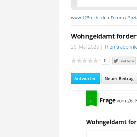
www.123recht.de
Forum
Sozi
Wohngeldamt fordert
26. Mai 2026
Thema abonni
0
Twittern
Antworten
Neuer Beitrag
Frage
vom
26. 
Wohngeldamt ford