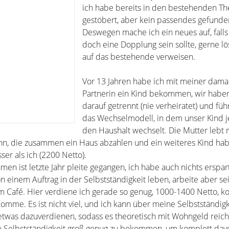
ich habe bereits in den bestehenden T
gestöbert, aber kein passendes gefunde
Deswegen mache ich ein neues auf, falls
doch eine Dopplung sein sollte, gerne l
auf das bestehende verweisen.
Vor 13 Jahren habe ich mit meiner dama
Partnerin ein Kind bekommen, wir haben
darauf getrennt (nie verheiratet) und füh
das Wechselmodell, in dem unser Kind
den Haushalt wechselt. Die Mutter lebt 
n, die zusammen ein Haus abzahlen und ein weiteres Kind hab
ser als ich (2200 Netto).
n ist letzte Jahr pleite gegangen, ich habe auch nichts erspar
n einem Auftrag in der Selbstständigkeit leben, arbeite aber sei
m Café. Hier verdiene ich gerade so genug, 1000-1400 Netto, k
omme. Es ist nicht viel, und ich kann über meine Selbstständigk
twas dazuverdienen, sodass es theoretisch mit Wohngeld reic
 die Selbstständigkeit groß genug zu bekommen, um komplett dav