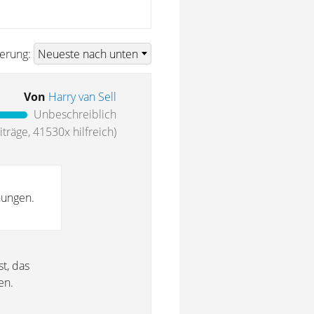
ierung:
Von
Harry van Sell
Unbeschreiblich
träge, 41530x hilfreich)
nungen.
t, das
en.