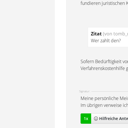
fundieren juristischen 
Zitat
(von tomb_r
Wer zahlt den?
Sofern Bedürftigkeit vo
Verfahrenskostenhilfe g
Signatur:
Meine persönliche Mei
Im übrigen verweise ic
1
x
Hilfreich
e Ant