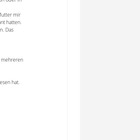
utter mir
nt hatten.
n. Das
r mehreren
esen hat.