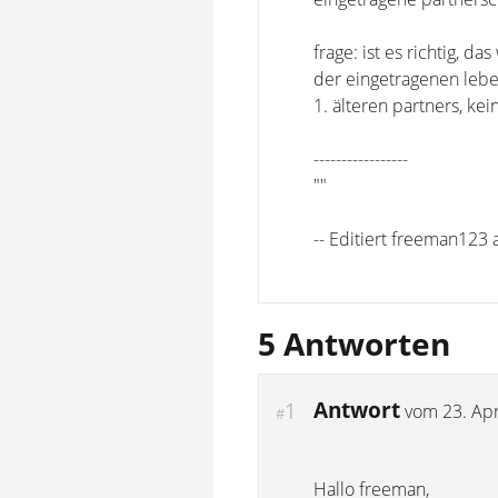
frage: ist es richtig, 
der eingetragenen leben
1. älteren partners, ke
-----------------
""
-- Editiert freeman123
5 Antworten
Antwort
1
vom
23. Apr
#
Hallo freeman,