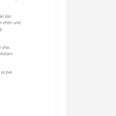
nkt der
en ehen und
g.
r ehe,
hlossen
 es bei