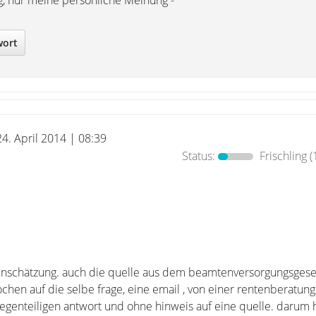
g, nur meine persönliche Meinung - "
wort
24. April 2014 | 08:39
Status:
Frischling
(
einschätzung. auch die quelle aus dem beamtenversorgungsgesetz
ochen auf die selbe frage, eine email , von einer rentenberatung
genteiligen antwort und ohne hinweis auf eine quelle. darum 