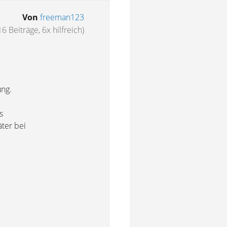
Von
freeman123
16 Beiträge, 6x hilfreich)
ung.
s
ter bei