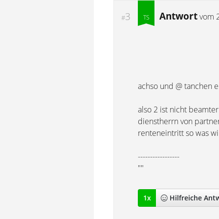
Antwort
3
vom
#
achso und @ tanchen e
also 2 ist nicht beamte
dienstherrn von partn
renteneintritt so was 
-----------------
""
1
x
Hilfreich
e Ant