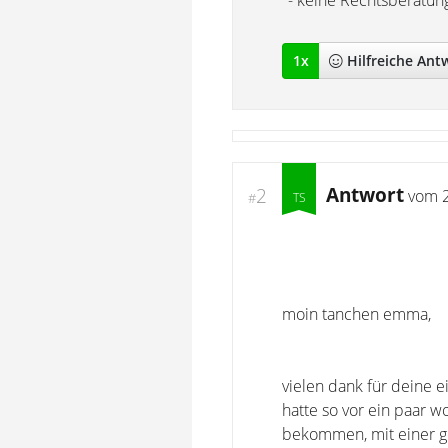
"- keine Rechtsberatun
1
x
Hilfreich
e Ant
Antwort
2
vom
#
moin tanchen emma,
vielen dank für deine 
hatte so vor ein paar w
bekommen, mit einer ge