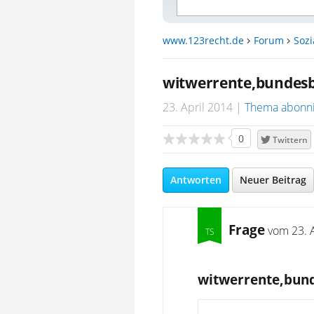
www.123recht.de
Forum
Sozi
witwerrente,bundesb
23. April 2014
Thema abonn
0
Twittern
Antworten
Neuer Beitrag
Frage
vom
23. 
witwerrente,bund