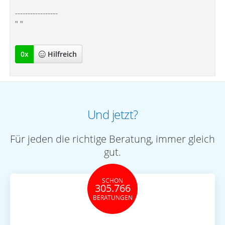
-----------------
" "
0
x
Hilfreich
Und jetzt?
Für jeden die richtige Beratung, immer gleich
gut.
SCHON
305.766
BERATUNGEN