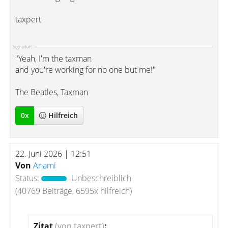
taxpert
Signatur:
"Yeah, I'm the taxman
and you're working for no one but me!"
The Beatles, Taxman
0
x
Hilfreich
22. Juni 2026 | 12:51
Von
Anami
Status:
Unbeschreiblich
(40769 Beiträge, 6595x hilfreich)
Zitat
(von taxpert)
: