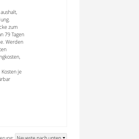
aushalt,
dung.
ecke zum
an 79 Tagen
ule. Werden
ten
ngkosten,
e Kosten je
ürbar
ierung: