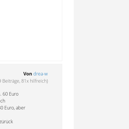
Von
drea-w
9 Beiträge, 81x hilfreich)
. 60 Euro
ich
80 Euro, aber
 zürück