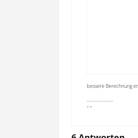
bessere Berechnung e
-----------------
" "
6 Antworten