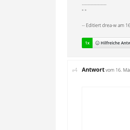
-----------------
" "
-- Editiert drea-w am 1
1
x
Hilfreich
e Ant
Antwort
4
vom
16. Mä
#