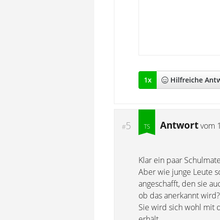
1
x
Hilfreich
e Ant
Antwort
5
vom
#
Klar ein paar Schulmate
Aber wie junge Leute so
angeschafft, den sie a
ob das anerkannt wird?
Sie wird sich wohl mit
erhält