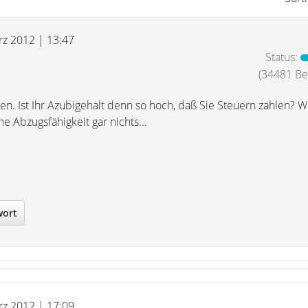
rz 2012 | 13:47
Status:
(34481 Bei
n. Ist Ihr Azubigehalt denn so hoch, daß Sie Steuern zahlen? W
che Abzugsfähigkeit gar nichts...
wort
rz 2012 | 17:09