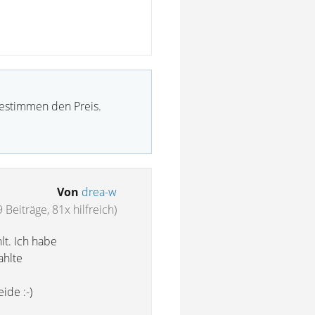
bestimmen den Preis.
Von
drea-w
9 Beiträge, 81x hilfreich)
lt. Ich habe
ahlte
ide :-)