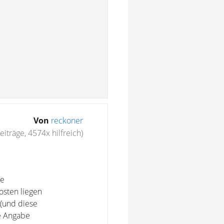
Von
reckoner
iträge, 4574x hilfreich)
re
osten liegen
 (und diese
e Angabe