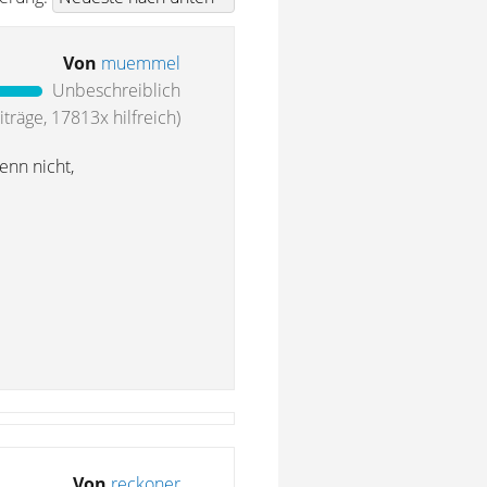
Von
muemmel
Unbeschreiblich
träge, 17813x hilfreich)
enn nicht,
Von
reckoner