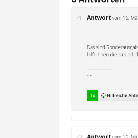
Antwort
1
vom
16. Mä
#
Das sind Sonderausgabe
hilft Ihnen die steuerli
-----------------
" "
1
x
Hilfreich
e Ant
Antwort
2
vom
16. Mä
#