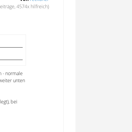
iträge, 4574x hilfreich)
km - normale
weiter unten
egt), bei