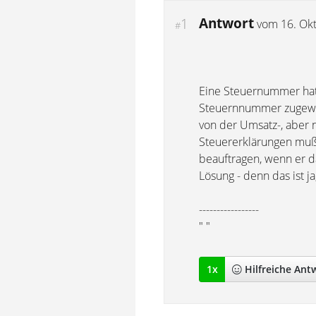
Antwort
1
vom
16. Ok
#
Eine Steuernummer hat 
Steuernnummer zugewie
von der Umsatz-, aber
Steuererklärungen muß 
beauftragen, wenn er d
Lösung - denn das ist ja
-----------------
" "
1
x
Hilfreich
e Ant