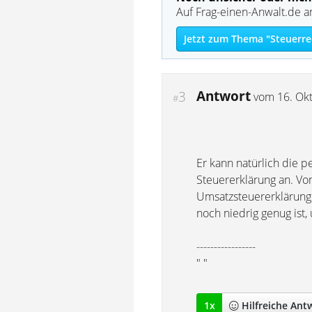
Auf Frag-einen-Anwalt.de a
Jetzt zum Thema "Steuerre
Antwort
3
vom
16. Ok
#
Er kann natürlich die 
Steuererklärung an. Von
Umsatzsteuererklärung
noch niedrig genug ist
-----------------
" "
1
x
Hilfreich
e Ant