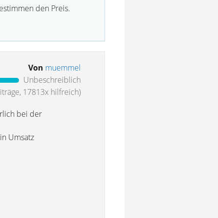
bestimmen den Preis.
Von
muemmel
Unbeschreiblich
träge, 17813x hilfreich)
lich bei der
ein Umsatz