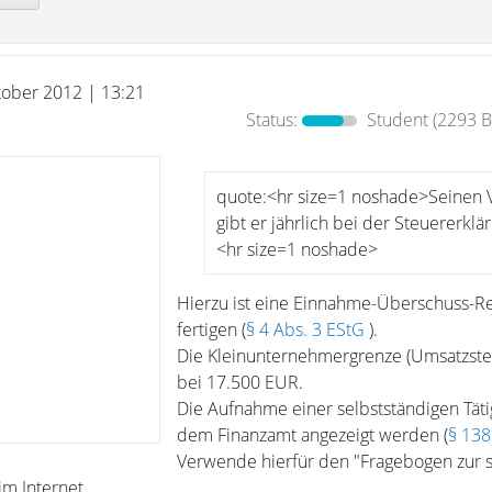
tober 2012 | 13:21
Status:
Student
(2293 B
quote:<hr size=1 noshade>Seinen 
gibt er jährlich bei der Steuererklä
<hr size=1 noshade>
Hierzu ist eine Einnahme-Überschuss-R
fertigen (
§ 4 Abs. 3 EStG
).
Die Kleinunternehmergrenze (Umsatzsteu
bei 17.500 EUR.
Die Aufnahme einer selbstständigen Täti
dem Finanzamt angezeigt werden (
§ 13
Verwende hierfür den "Fragebogen zur s
im Internet.