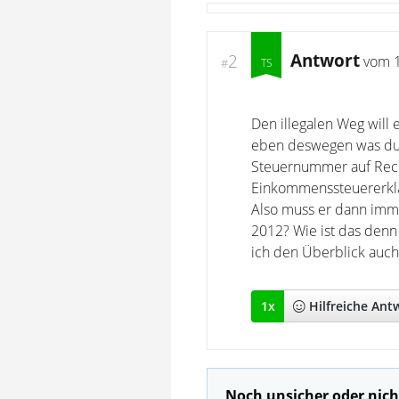
Antwort
2
vom
#
Den illegalen Weg will 
eben deswegen was du 
Steuernummer auf Rech
Einkommenssteuererkl
Also muss er dann imme
2012? Wie ist das denn
ich den Überblick auch
1
x
Hilfreich
e Ant
Noch unsicher oder nich