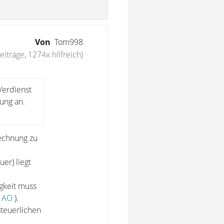
Von
Tom998
eiträge, 1274x hilfreich)
Verdienst
rung an.
echnung zu
er) liegt
gkeit muss
8 AO
).
teuerlichen