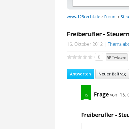
www.123recht.de
Forum
Steu
Freiberufler - Steu
16. Oktober 2012
Thema ab
0
Twittern
Antworten
Neuer Beitrag
Frage
vom
16. 
Freiberufler - S