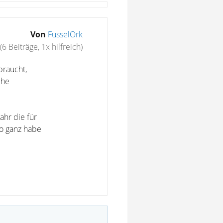
Von
FusselOrk
(6 Beiträge, 1x hilfreich)
braucht,
che
hr die für
so ganz habe