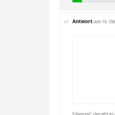
Antwort
4
vom
16. Ok
#
Erfassung", den gibt es 