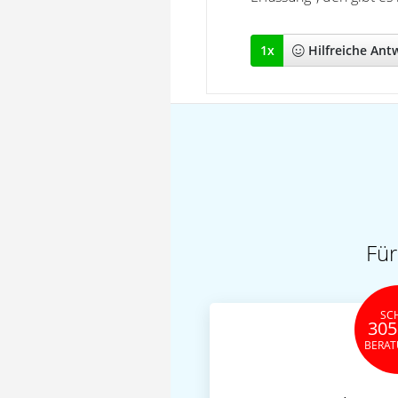
1
x
Hilfreich
e Ant
Für
SC
305
BERA