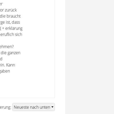
er
or zurück
die braucht
e ist, dass
 + erklärung
ruflich sich
nehmen?
o die ganzen
nd
ein. Kann
ngaben
ierung: