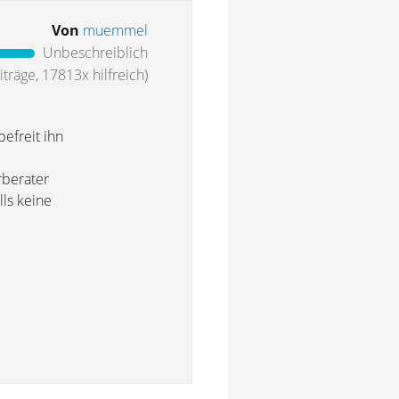
Von
muemmel
Unbeschreiblich
träge, 17813x hilfreich)
efreit ihn
rberater
lls keine