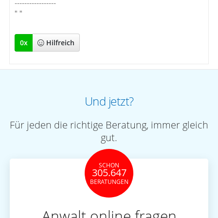
-----------------
" "
0
x
Hilfreich
Und jetzt?
Für jeden die richtige Beratung, immer gleich
gut.
SCHON
305.647
BERATUNGEN
Anwalt online fragen