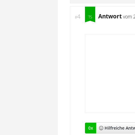
Antwort
4
vom
#
0
x
Hilfreich
e Ant