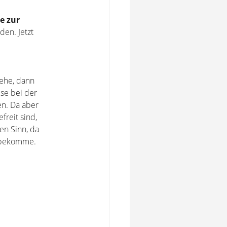
e zur
en. Jetzt
.
ehe, dann
se bei der
en. Da aber
reit sind,
en Sinn, da
ckbekomme.