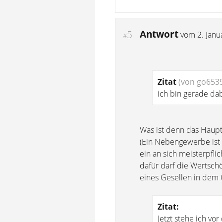
Antwort
5
vom
2. Jan
#
Zitat
(von go653
ich bin gerade da
Was ist denn das Haup
(Ein Nebengewerbe ist 
ein an sich meisterpf
dafür darf die Wertsc
eines Gesellen in dem 
Zitat:
Jetzt stehe ich vo