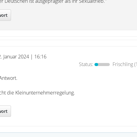
r Deutschen ist ausgeprägter als ihr Sexualtrieb."
wort
2. Januar 2024 | 16:16
Status:
Frischling
(
Antwort.
cht die Kleinunternehmerregelung.
wort