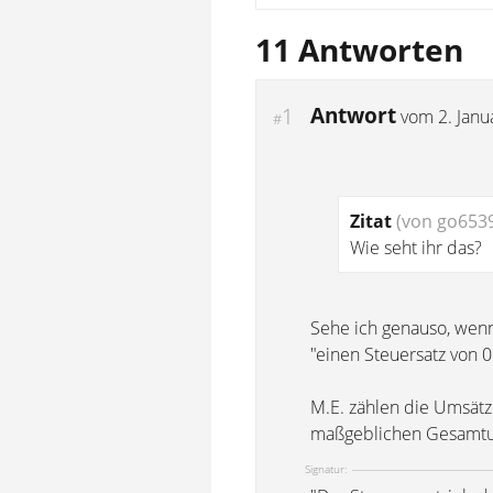
11 Antworten
Antwort
1
vom
2. Jan
#
Zitat
(von go653
Wie seht ihr das?
Sehe ich genauso, wenn
"einen Steuersatz von 0
M.E. zählen die Umsät
maßgeblichen Gesamtu
Signatur: