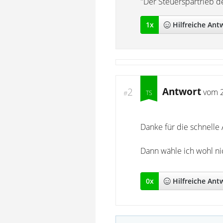
"Der Steuerspartrieb de
1
x
Hilfreich
e Ant
Antwort
2
vom
#
Danke für die schnelle 
Dann wähle ich wohl ni
0
x
Hilfreich
e Ant