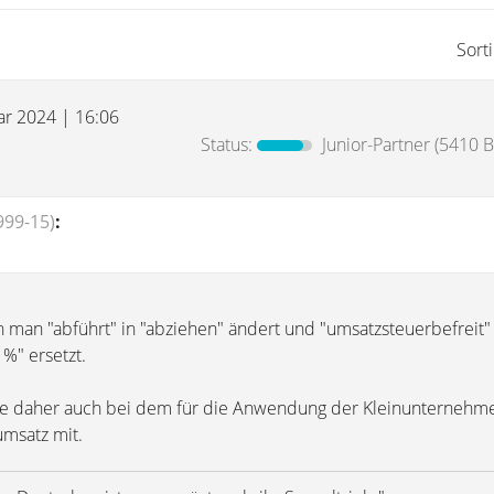
Sort
uar 2024 | 16:06
Status:
Junior-Partner
(5410 B
999-15)
:
 man "abführt" in "abziehen" ändert und "umsatzsteuerbefreit"
 %" ersetzt.
ze daher auch bei dem für die Anwendung der Kleinunternehm
msatz mit.