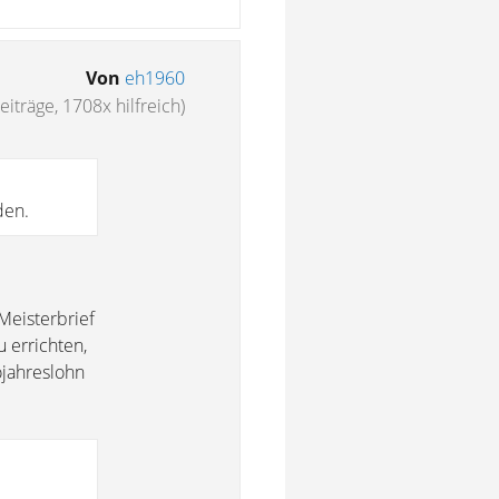
Von
eh1960
eiträge, 1708x hilfreich)
den.
Meisterbrief
 errichten,
ojahreslohn