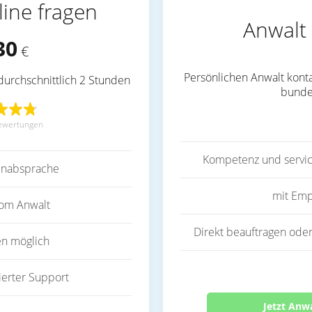
line fragen
Anwalt 
30
€
Persönlichen Anwalt konta
durchschnittlich 2 Stunden
bunde
ewertungen
Kompetenz und servic
inabsprache
mit Emp
vom Anwalt
Direkt beauftragen oder
en möglich
ierter Support
Jetzt Anw