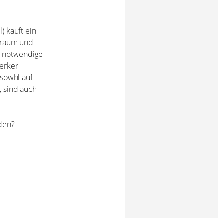
 kauft ein
hnraum und
r notwendige
erker
 sowhl auf
, sind auch
den?