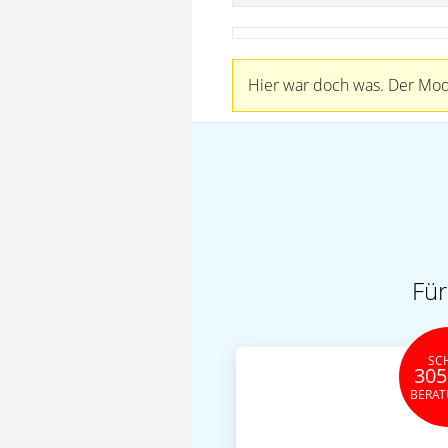
Hier war doch was. Der Mode
Für
SC
305
BERA