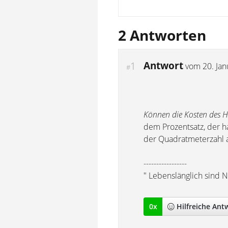
2 Antworten
Antwort
1
vom
20. Ja
#
Können die Kosten des 
dem Prozentsatz, der ha
der Quadratmeterzahl 
-----------------
" Lebenslänglich sind N
0
x
Hilfreich
e Ant