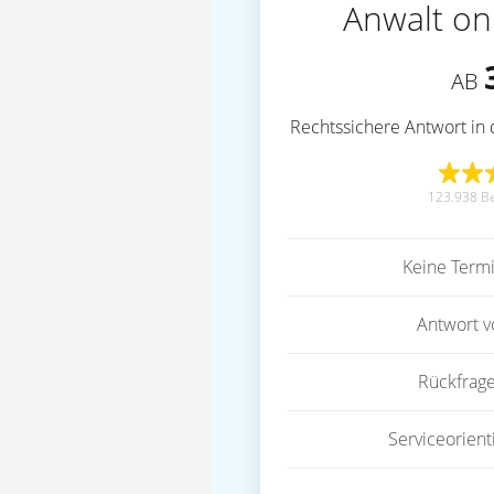
Anwalt on
AB
Rechtssichere Antwort in 
123.938 B
Keine Term
Antwort 
Rückfrag
Serviceorient