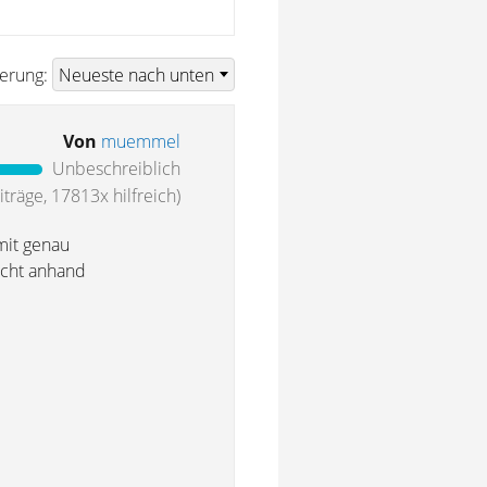
ierung:
Von
muemmel
Unbeschreiblich
träge, 17813x hilfreich)
 mit genau
licht anhand