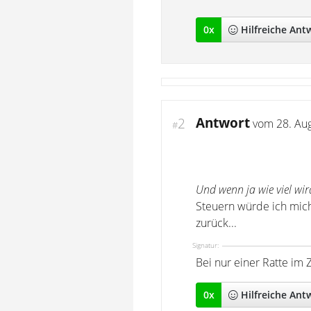
0
x
Hilfreich
e Ant
Antwort
2
vom
28. Au
#
Und wenn ja wie viel wi
Steuern würde ich mich 
zurück...
Signatur:
Bei nur einer Ratte im 
0
x
Hilfreich
e Ant