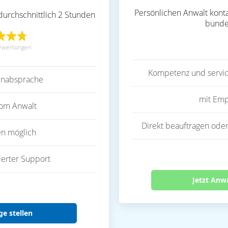
Persönlichen Anwalt konta
durchschnittlich 2 Stunden
bunde
ewertungen
Kompetenz und servic
inabsprache
mit Emp
vom Anwalt
Direkt beauftragen oder
en möglich
ierter Support
Jetzt Anw
ge stellen