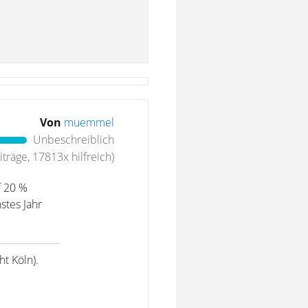
Von
muemmel
Unbeschreiblich
träge, 17813x hilfreich)
f 20 %
stes Jahr
t Köln).