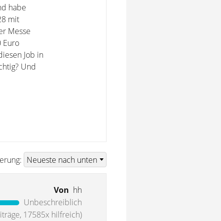
und habe
28 mit
ner Messe
0 Euro
diesen Job in
chtig? Und
ierung:
Von
hh
Unbeschreiblich
träge, 17585x hilfreich)