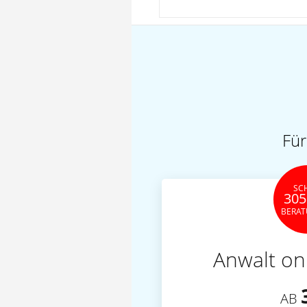
Für
SC
305
BERA
Anwalt on
AB